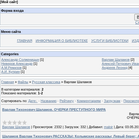
[
Мой сайт
]
Форма входа
В
Ст
Меню сайта
ГЛАВНАЯ
ИНФОРМАЦИЯ О БИБЛИОТЕКЕ
УСЛУГИ БИБЛИОТЕКИ
ИЗД
Categories
Александр Солженицын
[1]
Варлам Шаламов
[2]
Неверов Александр
[1]
Алексей Петрович Ива
А.М.Ремизов
[1]
Андреев Леонид
[4]
А.И. Куприн
[1]
Главная
»
Файлы
»
Русская классика
» Варлам Шаламов
В категории материалов
:
2
Показано материалов
:
1-2
Сортировать по
:
Дате
·
Названию
·
Рейтингу
·
Комментариям
·
Загрузкам
·
Просмот
Варлам Тихонович Шаламов. ОЧЕРКИ ПРЕСТУПНОГО МИРА
Варла
ОЧЕРК
Варлам Шаламов
|
Просмотров:
2332
|
Загрузок:
332
|
Добавил:
maloir
|
Дата:
03.05.20
Шаламов Варлам Тихонович РАССКАЗЫ: Колымские рассказы; Левый берег; Арт