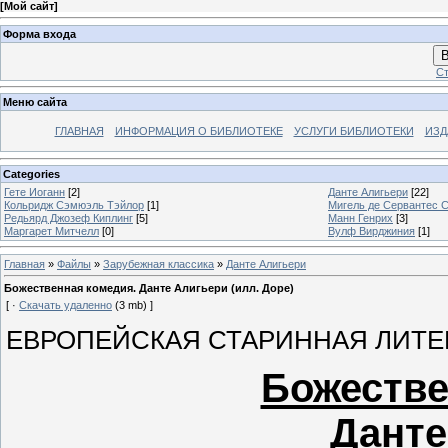
[
Мой сайт
]
Форма входа
В
Ст
Меню сайта
ГЛАВНАЯ
ИНФОРМАЦИЯ О БИБЛИОТЕКЕ
УСЛУГИ БИБЛИОТЕКИ
ИЗД
Categories
Гете Иоганн
[2]
Данте Алигьери
[22]
Кольридж Сэмюэль Тэйлор
[1]
Мигель де Сервантес 
Редьярд Джозеф Киплинг
[5]
Манн Генрих
[3]
Маргарет Митчелл
[0]
Вулф Вирджиния
[1]
Главная
»
Файлы
»
Зарубежная классика
»
Данте Алигьери
Божественная комедия. Данте Алигьери (илл. Доре)
[ ·
Скачать удаленно
(3 mb) ]
ЕВРОПЕЙСКАЯ СТАРИННАЯ ЛИТЕ
Божестве
Данте