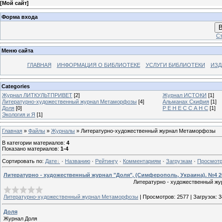
[
Мой сайт
]
Форма входа
В
Ст
Меню сайта
ГЛАВНАЯ
ИНФОРМАЦИЯ О БИБЛИОТЕКЕ
УСЛУГИ БИБЛИОТЕКИ
ИЗД
Categories
Журнал ЛИТКУЛЬТПРИВЕТ
[2]
Журнал ИСТОКИ
[1]
Литературно-художественный журнал Mетаморфозы
[4]
Альманах Скифия
[1]
Доля
[0]
Р Е Н Е С С А Н С
[1]
Экология и Я
[1]
Главная
»
Файлы
»
Журналы
» Литературно-художественный журнал Mетаморфозы
В категории материалов
:
4
Показано материалов
:
1-4
Сортировать по
:
Дате
·
Названию
·
Рейтингу
·
Комментариям
·
Загрузкам
·
Просмот
Литературно - художественный журнал "Доля", (Симферополь, Украина). №4 2
Литературно - художественный жу
Литературно-художественный журнал Mетаморфозы
|
Просмотров:
2577
|
Загрузок:
3
Доля
Журнал Доля