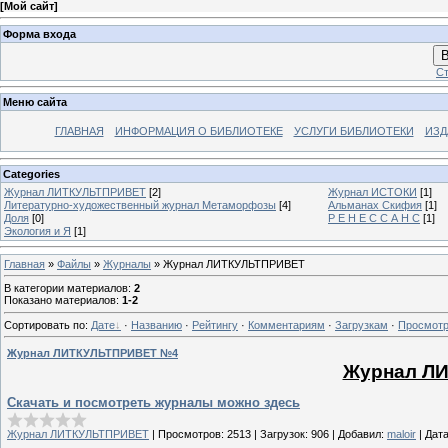
[
Мой сайт
]
Форма входа
В
Ст
Меню сайта
ГЛАВНАЯ
ИНФОРМАЦИЯ О БИБЛИОТЕКЕ
УСЛУГИ БИБЛИОТЕКИ
ИЗД
Categories
Журнал ЛИТКУЛЬТПРИВЕТ
[2]
Журнал ИСТОКИ
[1]
Литературно-художественный журнал Mетаморфозы
[4]
Альманах Скифия
[1]
Доля
[0]
Р Е Н Е С С А Н С
[1]
Экология и Я
[1]
Главная
»
Файлы
»
Журналы
» Журнал ЛИТКУЛЬТПРИВЕТ
В категории материалов
:
2
Показано материалов
:
1-2
Сортировать по
:
Дате
·
Названию
·
Рейтингу
·
Комментариям
·
Загрузкам
·
Просмот
Журнал ЛИТКУЛЬТПРИВЕТ №4
Журнал Л
Скачать и посмотреть журналы можно здесь
Журнал ЛИТКУЛЬТПРИВЕТ
|
Просмотров:
2513
|
Загрузок:
906
|
Добавил:
maloir
|
Дата