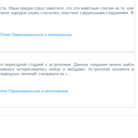
ти. Наши предки сразу заметили, что эти животные совсем не те, кем
многих народов кошки считались поистине сакральными созданиями. В
n
Плюк Паранормальное и непознанное
.
я переходной стадией к астрономии. Данные сведения можно найти
немного интересовались небом и звёздами. Астрология возникла в
природных явлений, связывали их с...
люк Паранормальное и непознанное
.