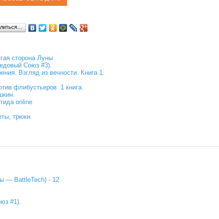
литься…
гая сторона Луны
едовый Союз #3).
ния. Взгляд из вечности. Книга 1.
.
тив флибустьеров. 1 книга.
шкин.
ида online
еты, трюки
 — BattleTech) - 12
юз #1).