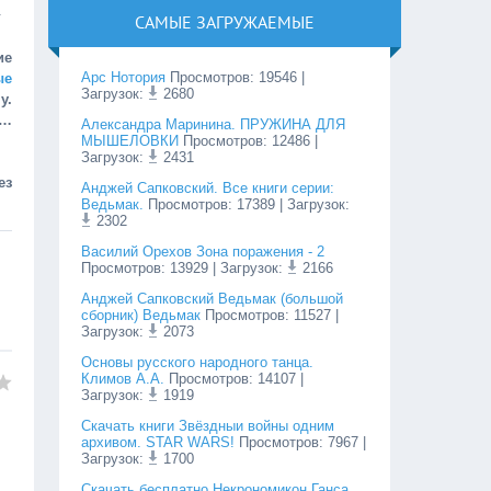
.
САМЫЕ ЗАГРУЖАЕМЫЕ
ие
Арс Нотория
Просмотров
:
19546
|
ые
Загрузок:
2680
у.
ц…
Александра Маринина. ПРУЖИНА ДЛЯ
МЫШЕЛОВКИ
Просмотров
:
12486
|
Загрузок:
2431
ез
Анджей Сапковский. Все книги серии:
Ведьмак.
Просмотров
:
17389
| Загрузок:
2302
Василий Орехов Зона поражения - 2
Просмотров
:
13929
| Загрузок:
2166
Анджей Сапковский Ведьмак (большой
сборник) Ведьмак
Просмотров
:
11527
|
Загрузок:
2073
Основы русского народного танца.
Климов А.А.
Просмотров
:
14107
|
Загрузок:
1919
Cкачать книги Звёздныи войны одним
архивом. STAR WARS!
Просмотров
:
7967
|
Загрузок:
1700
Скачать бесплатно Некрономикон Ганса