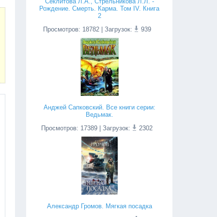
Секлитова Л.А., Стрельникова Л.Л. -
Рождение. Смерть. Карма. Том IV. Книга
2
Просмотров
:
18782
| Загрузок:
939
Анджей Сапковский. Все книги серии:
Ведьмак.
Просмотров
:
17389
| Загрузок:
2302
Александр Громов. Мягкая посадка