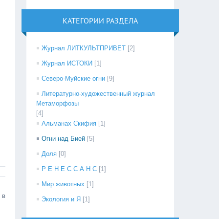
КАТЕГОРИИ РАЗДЕЛА
Журнал ЛИТКУЛЬТПРИВЕТ
[2]
Журнал ИСТОКИ
[1]
Северо-Муйские огни
[9]
Литературно-художественный журнал
Mетаморфозы
[4]
Альманах Скифия
[1]
Огни над Бией
[5]
Доля
[0]
Р Е Н Е С С А Н С
[1]
Мир животных
[1]
 в
Экология и Я
[1]