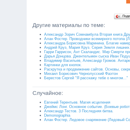
Поде
Другие материалы по теме:
Александр Зорич Сомнамбула Вторая книга Дру
Алан Фостер. Проводники всемирного потопа (Л
Александра Борисовна Маринина. Благие намере
Андрей Круз, Мария Круз. Серия Земля лишних
Гарри Гаррисон, Ант Скаландис. Мир Смерти про
Дарья Донцова. Джентельмен сыска Иван Поду
Владимир Васильев, Александр Громов. Антаркт
Картинки для кнопок.
Раскрутка и продвижение сайтов. Основы, секр
Михаил Борисович Чернолусский Фаэтон
Берестов Сергей "Я расскажу тебе о многом..."
Случайное:
Евгений Терентьев. Магия исцеления
Джеймс Лонг. Основное событие. (Боевые роботы
Александр Тестов. 3 Последняя битва.
Demonographia
Алан Фостер. Ледовое снаряжение (Ледовый Со