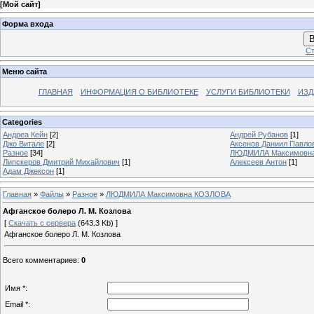
[
Мой сайт
]
Форма входа
В
Ст
Меню сайта
ГЛАВНАЯ
ИНФОРМАЦИЯ О БИБЛИОТЕКЕ
УСЛУГИ БИБЛИОТЕКИ
ИЗД
Categories
Андреа Кейн
[2]
Андрей Рубанов
[1]
Джо Витале
[2]
Аксенов Даниил Павло
Разное
[34]
ЛЮДМИЛА Максимовн
Липскеров Дмитрий Михайлович
[1]
Алексеев Антон
[1]
Адам Джексон
[1]
Главная
»
Файлы
»
Разное
»
ЛЮДМИЛА Максимовна КОЗЛОВА
Афганское болеро Л. М. Козлова
[
Скачать с сервера
(643.3 Kb) ]
Афганское болеро Л. М. Козлова
Всего комментариев
:
0
Имя *:
Email *: