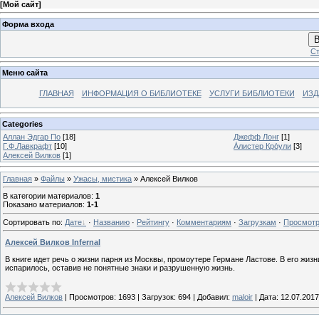
[
Мой сайт
]
Форма входа
В
Ст
Меню сайта
ГЛАВНАЯ
ИНФОРМАЦИЯ О БИБЛИОТЕКЕ
УСЛУГИ БИБЛИОТЕКИ
ИЗД
Categories
Аллан Эдгар По
[18]
Джефф Лонг
[1]
Г.Ф.Лавкрафт
[10]
А́листер Кро́ули
[3]
Алексей Вилков
[1]
Главная
»
Файлы
»
Ужасы, мистика
» Алексей Вилков
В категории материалов
:
1
Показано материалов
:
1-1
Сортировать по
:
Дате
·
Названию
·
Рейтингу
·
Комментариям
·
Загрузкам
·
Просмот
Алексей Вилков Infernal
В книге идет речь о жизни парня из Москвы, промоутере Германе Ластове. В его жизн
испарилось, оставив не понятные знаки и разрушенную жизнь.
Алексей Вилков
|
Просмотров:
1693
|
Загрузок:
694
|
Добавил:
maloir
|
Дата:
12.07.2017