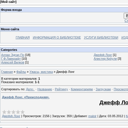
[
Мой сайт
]
Форма входа
В
Ст
Меню сайта
ГЛАВНАЯ
ИНФОРМАЦИЯ О БИБЛИОТЕКЕ
УСЛУГИ БИБЛИОТЕКИ
ИЗД
Categories
Аллан Эдгар По
[18]
Джефф Лонг
[1]
Г.Ф.Лавкрафт
[10]
А́листер Кро́ули
[3]
Алексей Вилков
[1]
Главная
»
Файлы
»
Ужасы, мистика
» Джефф Лонг
В категории материалов
:
1
Показано материалов
:
1-1
Сортировать по
:
Дате
·
Названию
·
Рейтингу
·
Комментариям
·
Загрузкам
·
Просмот
Джефф Лонг. «Преисподняя».
Джефф Лон
Джефф Лонг
|
Просмотров:
2156
|
Загрузок:
359
|
Добавил:
maloir
|
Дата:
03.05.2012
|
К