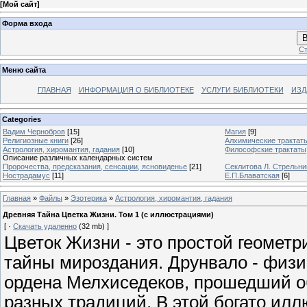
[
Мой сайт
]
Форма входа
В
Ст
Меню сайта
ГЛАВНАЯ
ИНФОРМАЦИЯ О БИБЛИОТЕКЕ
УСЛУГИ БИБЛИОТЕКИ
ИЗД
Categories
Вадим Чернобров
[15]
Магия
[9]
Религиозные книги
[26]
Алхимические трактат
Астрология, хиромантия, гадания
[10]
Философские трактаты
Описание различных календарных систем
Пророчества, предсказания, сенсации, ясновиденье
[21]
Секлитова Л. Стрельни
Нострадамус
[11]
Е.П.Блаватская
[6]
Главная
»
Файлы
»
Эзотерика
»
Астрология, хиромантия, гадания
Древняя Тайна Цветка Жизни. Том 1 (с иллюстрациями)
[ ·
Скачать удаленно
(32 mb) ]
Цветок Жизни - это простой геометр
тайны мироздания. Друнвало - физи
ордена Мелхиседеков, прошедший о
разных традиций. В этой богато ил