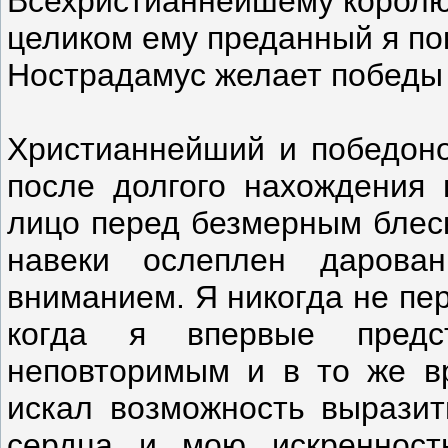
Всехристианнейшему королю
целиком ему преданный я п
Нострадамус желает победы 
Христианнейший и победонос
после долгого нахождения 
лицо перед безмерным блеск
навеки ослеплен даров
вниманием. Я никогда не пер
когда я впервые предс
неповторимым и в то же в
искал возможность вырази
сердца и мою искренност