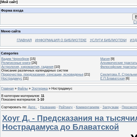
[
Мой сайт
]
Форма входа
В
Ст
Меню сайта
ГЛАВНАЯ
ИНФОРМАЦИЯ О БИБЛИОТЕКЕ
УСЛУГИ БИБЛИОТЕКИ
ИЗД
Categories
Вадим Чернобров
[15]
Магия
[9]
Религиозные книги
[26]
Алхимические трактат
Астрология, хиромантия, гадания
[10]
Философские трактаты
Описание различных календарных систем
Пророчества, предсказания, сенсации, ясновиденье
[21]
Секлитова Л. Стрельни
Нострадамус
[11]
Е.П.Блаватская
[6]
Главная
»
Файлы
»
Эзотерика
» Нострадамус
В категории материалов
:
11
Показано материалов
:
1-10
Сортировать по
:
Дате
·
Названию
·
Рейтингу
·
Комментариям
·
Загрузкам
·
Просмот
Хоуг Д. - Предсказания на тысячи
Нострадамуса до Блаватской