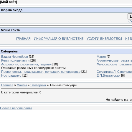
[
Мой сайт
]
Форма входа
В
Ст
Меню сайта
ГЛАВНАЯ
ИНФОРМАЦИЯ О БИБЛИОТЕКЕ
УСЛУГИ БИБЛИОТЕКИ
ИЗД
Categories
Вадим Чернобров
[15]
Магия
[9]
Религиозные книги
[26]
Алхимические трактат
Астрология, хиромантия, гадания
[10]
Философские трактаты
Описание различных календарных систем
Пророчества, предсказания, сенсации, ясновиденье
[21]
Секлитова Л. Стрельни
Нострадамус
[11]
Е.П.Блаватская
[6]
Главная
»
Файлы
»
Эзотерика
» Тёмные гримуары
В категории материалов
:
0
Не найдено мате
Полная версия сайта