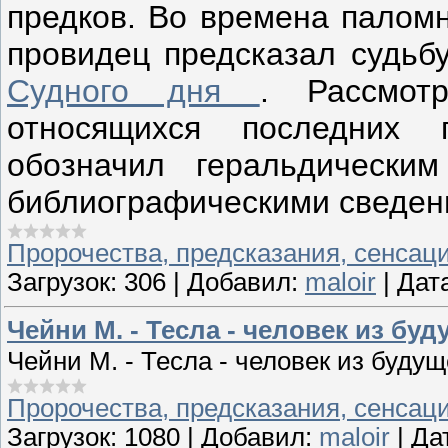
предков. Во времена паломн
провидец предсказал судьбу
Судного дня
. Рассмот
относящихся последних 
обозначил геральдически
библиографическими сведен
Пророчества, предсказания, сенсац
Загрузок:
306
|
Добавил:
maloir
|
Дат
Чейни М. - Тесла - человек из буд
Чейни М. - Тесла - человек из будущ
Пророчества, предсказания, сенсац
Загрузок:
1080
|
Добавил:
maloir
|
Да