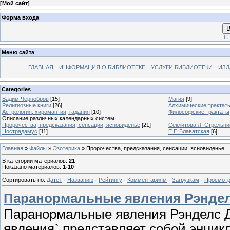
[
Мой сайт
]
Форма входа
В
Ст
Меню сайта
ГЛАВНАЯ
ИНФОРМАЦИЯ О БИБЛИОТЕКЕ
УСЛУГИ БИБЛИОТЕКИ
ИЗД
Categories
Вадим Чернобров
[15]
Магия
[9]
Религиозные книги
[26]
Алхимические трактат
Астрология, хиромантия, гадания
[10]
Философские трактаты
Описание различных календарных систем
Пророчества, предсказания, сенсации, ясновиденье
[21]
Секлитова Л. Стрельни
Нострадамус
[11]
Е.П.Блаватская
[6]
Главная
»
Файлы
»
Эзотерика
» Пророчества, предсказания, сенсации, ясновиденье
В категории материалов
:
21
Показано материалов
:
1-10
Сортировать по
:
Дате
·
Названию
·
Рейтингу
·
Комментариям
·
Загрузкам
·
Просмот
Паранормальные явления Рэнде
Паранормальные явления Рэнделс 
явления` представляет собой энци