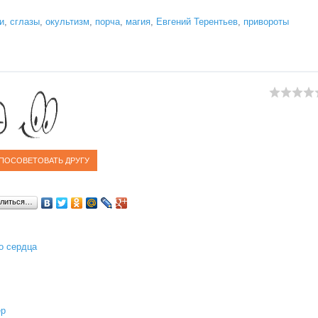
и
,
сглазы
,
окультизм
,
порча
,
магия
,
Евгений Терентьев
,
привороты
литься…
о сердца
ер