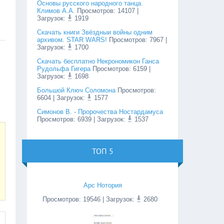
Основы русского народного танца.
Климов А.А.
Просмотров
:
14107
|
Загрузок:
1919
Cкачать книги Звёздныи войны одним
архивом. STAR WARS!
Просмотров
:
7967
|
Загрузок:
1700
Скачать бесплатно Некрономикон Ганса
Рудольфа Гигера
Просмотров
:
6159
|
Загрузок:
1698
Большой Ключ Соломона
Просмотров
:
6604
| Загрузок:
1577
Симонов В. - Пророчества Ностардамуса
Просмотров
:
6939
| Загрузок:
1537
ТОП 5
Арс Нотория
Просмотров
:
19546
| Загрузок:
2680