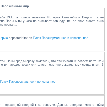
Непознанный мир
таба ИСВ, а полное название Империя Сильнейших Ведьм , а ее
ёна Полынь ни у кого не вызывает равнодушия, ее либо любят, либо
ь первая...
перию
appeared first on
Плюк Паранормальное и непознанное
.
ти. Наши предки сразу заметили, что эти животные совсем не те, кем
многих народов кошки считались поистине сакральными созданиями. В
n
Плюк Паранормальное и непознанное
.
я переходной стадией к астрономии. Данные сведения можно найти