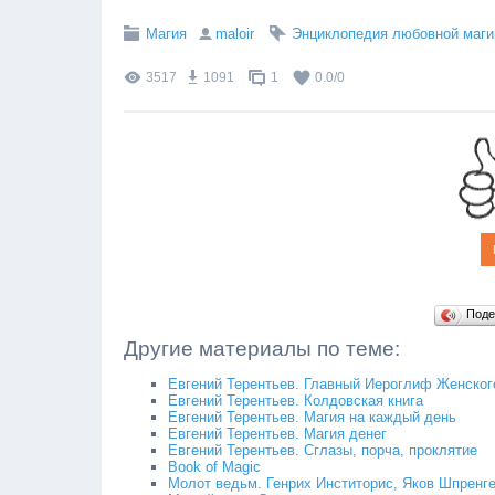
Магия
maloir
Энциклопедия любовной маги
3517
1091
1
0.0
/
0
Поде
Другие материалы по теме:
Евгений Терентьев. Главный Иероглиф Женског
Евгений Терентьев. Колдовская книга
Евгений Терентьев. Магия на каждый день
Евгений Терентьев. Магия денег
Евгений Терентьев. Сглазы, порча, проклятие
Book of Magic
Молот ведьм. Генрих Инститорис, Яков Шпренг