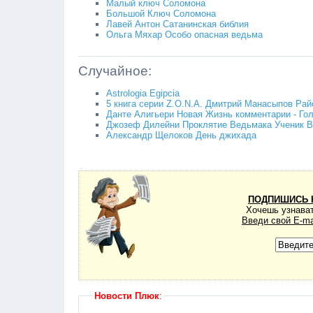
Малый ключ Соломона
Большой Ключ Соломона
Лавей Антон Сатанинская библия
Ольга Мяхар Особо опасная ведьма
Случайное:
Astrologia Egipcia
5 книга серии Z.O.N.A. Дмитрий Манасыпов Райо
Данте Алигьери Новая Жизнь комментарии - Го
Джозеф Дилейни Проклятие Ведьмака Ученик В
Александр Щелоков День джихада
ПОДПИШИСЬ 
Хочешь узнават
Введи свой E-ma
Новости Плюк
: