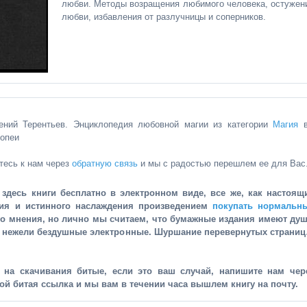
любви. Методы возращения любимого человека, остужен
любви, избавления от разлучницы и соперников.
гений Терентьев. Энциклопедия любовной магии из категории
Магия
в
иопеи
тесь к нам через
обратную связь
и мы с радостью перешлем ее для Вас
здесь книги бесплатно в электронном виде, все же, как настоящ
ния и истинного наслаждения произведением
покупать нормальн
го мнения, но лично мы считаем, что бумажные издания имеют душ
, нежели бездушные электронные. Шуршание перевернутых страни
и на скачивания битые, если это ваш случай, напишите нам чер
рой битая ссылка и мы вам в течении часа вышлем книгу на почту.