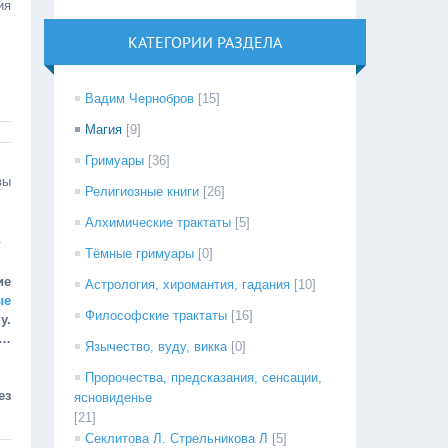
ия
КАТЕГОРИИ РАЗДЕЛА
Вадим Чернобров
[15]
Магия
[9]
Гримуары
[36]
ы
Религиозные книги
[26]
Алхимические трактаты
[5]
.
Тёмные гримуары
[0]
ие
Астрология, хиромантия, гадания
[10]
ые
Философские трактаты
[16]
у.
ц…
Язычество, вуду, викка
[0]
Пророчества, предсказания, сенсации,
ез
ясновиденье
[21]
Секлитова Л. Стрельникова Л
[5]