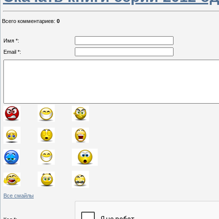
Всего комментариев
:
0
Имя *:
Email *:
Все смайлы