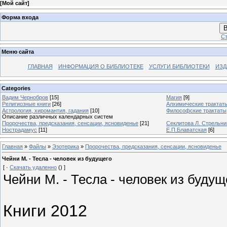
[
Мой сайт
]
Форма входа
В
Ст
Меню сайта
ГЛАВНАЯ
ИНФОРМАЦИЯ О БИБЛИОТЕКЕ
УСЛУГИ БИБЛИОТЕКИ
ИЗД
Categories
Вадим Чернобров
[15]
Магия
[9]
Религиозные книги
[26]
Алхимические трактат
Астрология, хиромантия, гадания
[10]
Философские трактаты
Описание различных календарных систем
Пророчества, предсказания, сенсации, ясновиденье
[21]
Секлитова Л. Стрельни
Нострадамус
[11]
Е.П.Блаватская
[6]
Главная
»
Файлы
»
Эзотерика
»
Пророчества, предсказания, сенсации, ясновиденье
Чейни М. - Тесла - человек из будущего
[ ·
Скачать удаленно
() ]
Чейни М. - Тесла - человек из будущ
Книги 2012