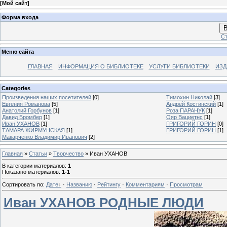
[
Мой сайт
]
Форма входа
В
Ст
Меню сайта
ГЛАВНАЯ
ИНФОРМАЦИЯ О БИБЛИОТЕКЕ
УСЛУГИ БИБЛИОТЕКИ
ИЗД
Categories
Произведения наших посетителей
[0]
Тимохин Николай
[3]
Евгения Романова
[5]
Андрей Костинский
[1]
Анатолий Горбунов
[1]
Роза ПАРАНУК
[1]
Давид Бромбер
[1]
Ояр Вациетнс
[1]
Иван УХАНОВ
[1]
ГРИГОРИЙ ГОРИН
[0]
ТАМАРА ЖИРМУНСКАЯ
[1]
ГРИГОРИЙ ГОРИН
[1]
Макарченко Владимир Иванович
[2]
Главная
»
Статьи
»
Творчество
» Иван УХАНОВ
В категории материалов
:
1
Показано материалов
:
1-1
Сортировать по
:
Дате
·
Названию
·
Рейтингу
·
Комментариям
·
Просмотрам
Иван УХАНОВ РОДНЫЕ ЛЮДИ