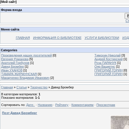
[
Мой сайт
]
Форма входа
В
Ст
Меню сайта
ГЛАВНАЯ
ИНФОРМАЦИЯ О БИБЛИОТЕКЕ
УСЛУГИ БИБЛИОТЕКИ
ИЗД
Categories
Произведения наших посетителей
[0]
Тимохин Николай
[3]
Евгения Романова
[5]
Андрей Костинский
[1]
Анатолий Горбунов
[1]
Роза ПАРАНУК
[1]
Давид Бромбер
[1]
Ояр Вациетнс
[1]
Иван УХАНОВ
[1]
ГРИГОРИЙ ГОРИН
[0]
ТАМАРА ЖИРМУНСКАЯ
[1]
ГРИГОРИЙ ГОРИН
[1]
Макарченко Владимир Иванович
[2]
Главная
»
Статьи
»
Творчество
» Давид Бромбер
В категории материалов
:
1
Показано материалов
:
1-1
Сортировать по
:
Дате
·
Названию
·
Рейтингу
·
Комментариям
·
Просмотрам
Поэт Давид Бромберг