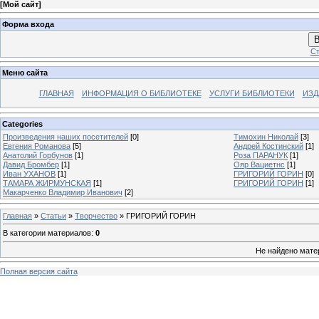
[
Мой сайт
]
Форма входа
В
Ст
Меню сайта
ГЛАВНАЯ
ИНФОРМАЦИЯ О БИБЛИОТЕКЕ
УСЛУГИ БИБЛИОТЕКИ
ИЗД
Categories
Произведения наших посетителей
[0]
Тимохин Николай
[3]
Евгения Романова
[5]
Андрей Костинский
[1]
Анатолий Горбунов
[1]
Роза ПАРАНУК
[1]
Давид Бромбер
[1]
Ояр Вациетнс
[1]
Иван УХАНОВ
[1]
ГРИГОРИЙ ГОРИН
[0]
ТАМАРА ЖИРМУНСКАЯ
[1]
ГРИГОРИЙ ГОРИН
[1]
Макарченко Владимир Иванович
[2]
Главная
»
Статьи
»
Творчество
» ГРИГОРИЙ ГОРИН
В категории материалов
:
0
Не найдено мате
Полная версия сайта