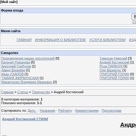
[
Мой сайт
]
Форма входа
В
Ст
Меню сайта
ГЛАВНАЯ
ИНФОРМАЦИЯ О БИБЛИОТЕКЕ
УСЛУГИ БИБЛИОТЕКИ
ИЗД
Categories
Произведения наших посетителей
[0]
Тимохин Николай
[3]
Евгения Романова
[5]
Андрей Костинский
[1]
Анатолий Горбунов
[1]
Роза ПАРАНУК
[1]
Давид Бромбер
[1]
Ояр Вациетнс
[1]
Иван УХАНОВ
[1]
ГРИГОРИЙ ГОРИН
[0]
ТАМАРА ЖИРМУНСКАЯ
[1]
ГРИГОРИЙ ГОРИН
[1]
Макарченко Владимир Иванович
[2]
Главная
»
Статьи
»
Творчество
» Андрей Костинский
В категории материалов
:
1
Показано материалов
:
1-1
Сортировать по
:
Дате
·
Названию
·
Рейтингу
·
Комментариям
·
Просмотрам
Андрей Костинский СТИХИ
Андр