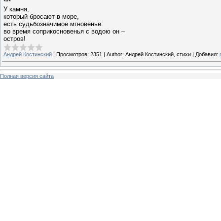
***
У камня,
который бросают в море,
есть судьбозначимое мгновенье:
во время соприкосновенья с водою он –
остров!
Андрей Костинский
|
Просмотров:
2351
|
Author:
Андрей Костинский, стихи
|
Добавил:
Полная версия сайта