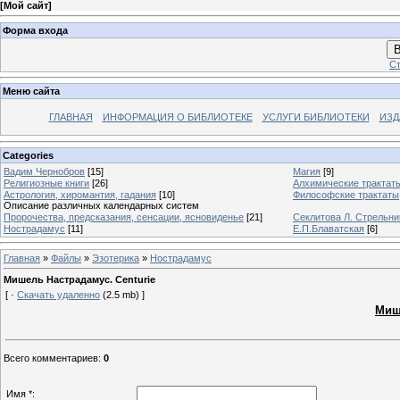
[
Мой сайт
]
Форма входа
В
Ст
Меню сайта
ГЛАВНАЯ
ИНФОРМАЦИЯ О БИБЛИОТЕКЕ
УСЛУГИ БИБЛИОТЕКИ
ИЗД
Categories
Вадим Чернобров
[15]
Магия
[9]
Религиозные книги
[26]
Алхимические трактат
Астрология, хиромантия, гадания
[10]
Философские трактаты
Описание различных календарных систем
Пророчества, предсказания, сенсации, ясновиденье
[21]
Секлитова Л. Стрельни
Нострадамус
[11]
Е.П.Блаватская
[6]
Главная
»
Файлы
»
Эзотерика
»
Нострадамус
Мишель Настрадамус. Centurie
[ ·
Скачать удаленно
(2.5 mb) ]
Миш
Всего комментариев
:
0
Имя *: