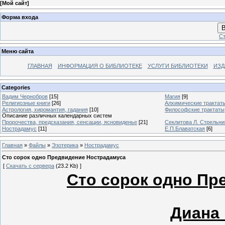
[
Мой сайт
]
Форма входа
В
Ст
Меню сайта
ГЛАВНАЯ
ИНФОРМАЦИЯ О БИБЛИОТЕКЕ
УСЛУГИ БИБЛИОТЕКИ
ИЗД
Categories
Вадим Чернобров
[15]
Магия
[9]
Религиозные книги
[26]
Алхимические трактат
Астрология, хиромантия, гадания
[10]
Философские трактаты
Описание различных календарных систем
Пророчества, предсказания, сенсации, ясновиденье
[21]
Секлитова Л. Стрельни
Нострадамус
[11]
Е.П.Блаватская
[6]
Главная
»
Файлы
»
Эзотерика
»
Нострадамус
Сто сорок одно Предвидение Нострадамуса
[
Скачать с сервера
(23.2 Kb) ]
Сто сорок одно Пр
Диана