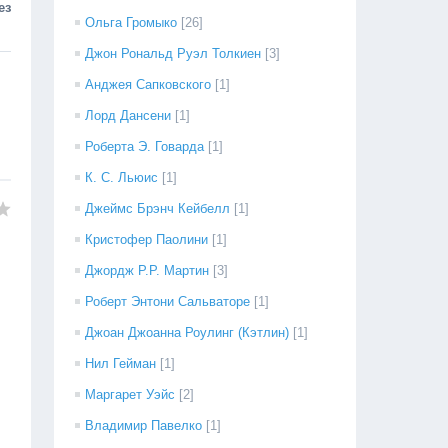
ез
Ольга Громыко
[26]
Джон Рональд Руэл Толкиен
[3]
Анджея Сапковского
[1]
Лорд Дансени
[1]
Роберта Э. Говарда
[1]
К. С. Льюис
[1]
Джеймс Брэнч Кейбелл
[1]
Кристофер Паолини
[1]
Джордж Р.Р. Мартин
[3]
Роберт Энтони Сальваторе
[1]
Джоан Джоанна Роулинг (Кэтлин)
[1]
Нил Гейман
[1]
Маргарет Уэйс
[2]
Владимир Павелко
[1]