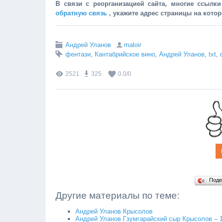
В связи с реорганизацией сайта, многие ссылк
обратную связь
, укажите адрес страницы на кото
Андрей Уланов
maloir
фентази
,
Кантабрийское вино
,
Андрей Уланов
,
txt
,
2521
325
0.0
/
0
Поде
Другие материалы по теме:
Андрей Уланов Крысолов
Андрей Уланов Гзумгарайский сыр Крысолов – 