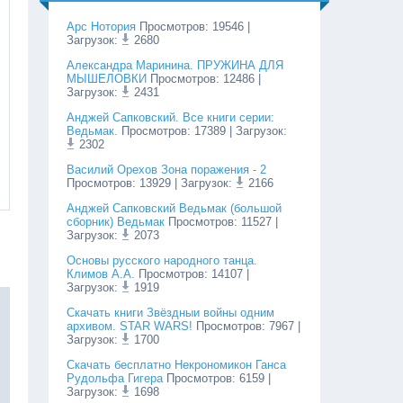
Арс Нотория
Просмотров
:
19546
|
Загрузок:
2680
Александра Маринина. ПРУЖИНА ДЛЯ
МЫШЕЛОВКИ
Просмотров
:
12486
|
Загрузок:
2431
Анджей Сапковский. Все книги серии:
Ведьмак.
Просмотров
:
17389
| Загрузок:
2302
Василий Орехов Зона поражения - 2
Просмотров
:
13929
| Загрузок:
2166
Анджей Сапковский Ведьмак (большой
сборник) Ведьмак
Просмотров
:
11527
|
Загрузок:
2073
Основы русского народного танца.
Климов А.А.
Просмотров
:
14107
|
Загрузок:
1919
Cкачать книги Звёздныи войны одним
архивом. STAR WARS!
Просмотров
:
7967
|
Загрузок:
1700
Скачать бесплатно Некрономикон Ганса
Рудольфа Гигера
Просмотров
:
6159
|
Загрузок:
1698