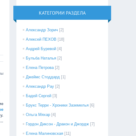
КАТЕГОРИИ РАЗДЕЛА
Александр Зорич
[2]
Алексей ПЕХОВ
[18]
Андрей Буревой
[4]
Бульба Наталья
[2]
Елена Петрова
[2]
вы
Джеймс Стоддард
[1]
Александр Рау
[2]
.
Бадей Сергей
[3]
ие
Брукс Терри - Хроники Заземелья
[6]
ые
Ольга Мяхар
[4]
у.
ц…
Гордон Диксон - Дракон и Джордж
[7]
Елена Малиновская
[11]