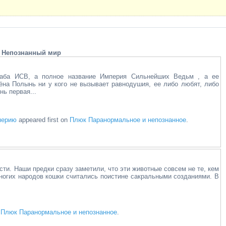
Непознанный мир
таба ИСВ, а полное название Империя Сильнейших Ведьм , а ее
ёна Полынь ни у кого не вызывает равнодушия, ее либо любят, либо
ь первая...
перию
appeared first on
Плюк Паранормальное и непознанное
.
ти. Наши предки сразу заметили, что эти животные совсем не те, кем
многих народов кошки считались поистине сакральными созданиями. В
n
Плюк Паранормальное и непознанное
.