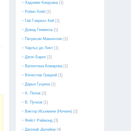
Хадзиме Кандзака
[1]
Робин Хобб
[1]
Гай Гэвриэл Кей
[1]
Дэвид Геммела
[1]
Патрисии Маккиллип
[1]
Чарльз де Линт
[1]
Джон Барнс
[1]
Валентина Комарова
[1]
Вячеслав Грацкий
[1]
Дарья Гущина
[1]
А. Попов
[2]
В. Пучков
[1]
Виктор Исьемини (Ночкин)
[2]
Фейст Раймонд
[3]
Джозеф Дилейни
[4]