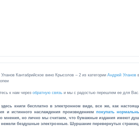
й Уланов Кантабрийское вино Крысолов – 2 из категории
Андрей Уланов
иопеи
тесь к нам через
обратную связь
и мы с радостью перешлем ее для Вас
здесь книги бесплатно в электронном виде, все же, как настоящ
ния и истинного наслаждения произведением
покупать нормальн
го мнения, но лично мы считаем, что бумажные издания имеют душ
, нежели бездушные электронные. Шуршание перевернутых страни