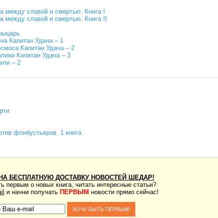
а между славой и смертью. Книга I
 между славой и смертью. Книга II
рыцарь
а Капитан Удача – 1
моса Капитан Удача – 2
ики Капитан Удача – 3
мли – 2
рти
тив флибустьеров. 1 книга.
НА БЕСПЛАТНУЮ ДОСТАВКУ НОВОСТЕЙ ШЕДАР!
ь первым о новых книга, читать интересные статьи?
il
и начни получать
ПЕРВЫМ
новости прямо сейчас!