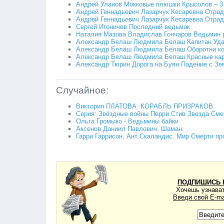
Андрей Уланов Мокковые плюшки Крысолов – 3
Андрей Геннадьевич Лазарчук Кесаревна Отрад
Андрей Геннадьевич Лазарчук Кесаревна Отрада
Сергей Игоничев Последний ведьмак
Наталия Мазова Владислав Гончаров Ведьмин 
Александр Белаш Людмила Белаш Капитан Удач
Александр Белаш Людмила Белаш Оборотни кос
Александр Белаш Людмила Белаш Красные карл
Александр Тюрин Дорога на Буян Падение с Зе
Случайное:
Виктория ПЛАТОВА. КОРАБЛЬ ПРИЗРАКОВ.
Серия: Звёздные войны Перри Стив Звезда Сме
Ольга Громыко - Ведьмины байки
Аксенов Даниил Павлович. Шаман.
Гарри Гаррисон, Ант Скаландис. Мир Смерти про
ПОДПИШИСЬ 
Хочешь узнават
Введи свой E-ma