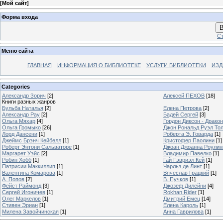
[
Мой сайт
]
Форма входа
В
Ст
Меню сайта
ГЛАВНАЯ
ИНФОРМАЦИЯ О БИБЛИОТЕКЕ
УСЛУГИ БИБЛИОТЕКИ
ИЗД
Categories
Александр Зорич
[2]
Алексей ПЕХОВ
[18]
Книги разных жанров
Бульба Наталья
[2]
Елена Петрова
[2]
Александр Рау
[2]
Бадей Сергей
[3]
Ольга Мяхар
[4]
Гордон Диксон - Драко
Ольга Громыко
[26]
Джон Рональд Руэл То
Лорд Дансени
[1]
Роберта Э. Говарда
[1]
Джеймс Брэнч Кейбелл
[1]
Кристофер Паолини
[1]
Роберт Энтони Сальваторе
[1]
Джоан Джоанна Роулинг
Маргарет Уэйс
[2]
Владимир Павелко
[1]
Робин Хобб
[1]
Гай Гэвриэл Кей
[1]
Патрисии Маккиллип
[1]
Чарльз де Линт
[1]
Валентина Комарова
[1]
Вячеслав Грацкий
[1]
А. Попов
[2]
В. Пучков
[1]
Фейст Раймонд
[3]
Джозеф Дилейни
[4]
Сергей Игоничев
[1]
Rokhan Rider
[1]
Олег Маркелов
[1]
Дмитрий Емец
[14]
Стивен Эриан
[1]
Елена Кароль
[1]
Милена Завойчинская
[1]
Анна Гаврилова
[1]