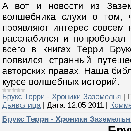
А вот и новости из Зазе
волшебника слухи о том, 
проявляют интерес совсем н
расслабился и попробовал 
всего в книгах Терри Брук
появился странный путеше
авторских правах. Наша биб
курсе волшебных историй.
Брукс Терри - Хроники Заземелья
|
Дьяволица
|
Дата:
12.05.2011
|
Комме
Брукс Терри - Хроники Заземелья
Бру