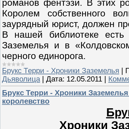
романов фентэзи. В этих р
Королем собственного во
заурядный юрист, должен пр
В нашей библиотеке есть 
Заземелья и в «Колдовско
черного единорога.
Брукс Терри - Хроники Заземелья
|
Дьяволица
|
Дата:
12.05.2011
|
Комме
Брукс Терри - Хроники Заземелья
королевство
Бру
Хроники Заз