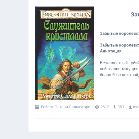
За
Забытые королевст
Забытые королевст
Аннотация
Безжалостный уби
небывалое могущест
более безрадостной,
Роберт Энтони Сальваторе
2612
953
mal