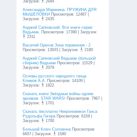
Загрузок:
2684
Александра Маринина. ПРУЖИНА ДЛЯ
МЫШЕЛОВКИ
Просмотров
:
12487
|
Загрузок:
2435
Анджей Сапковский. Все книги серии:
Ведьмак.
Просмотров
:
17390
| Загрузок:
2311
Василий Орехов Зона поражения - 2
Просмотров
:
13933
| Загрузок:
2180
Анджей Сапковский Ведьмак (большой
сборник) Ведьмак
Просмотров
:
11529
|
Загрузок:
2079
Основы русского народного танца.
Климов А.А.
Просмотров
:
14109
|
Загрузок:
1922
Cкачать книги Звёздныи войны одним
архивом. STAR WARS!
Просмотров
:
7967
|
Загрузок:
1701
Скачать бесплатно Некрономикон Ганса
Рудольфа Гигера
Просмотров
:
6159
|
Загрузок:
1700
Большой Ключ Соломона
Просмотров
:
6607
| Загрузок:
1580