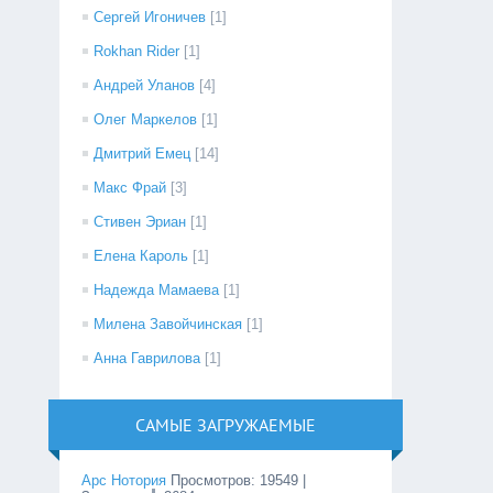
Сергей Игоничев
[1]
Rokhan Rider
[1]
Андрей Уланов
[4]
Олег Маркелов
[1]
Дмитрий Емец
[14]
Макс Фрай
[3]
Стивен Эриан
[1]
Елена Кароль
[1]
Надежда Мамаева
[1]
Милена Завойчинская
[1]
Анна Гаврилова
[1]
САМЫЕ ЗАГРУЖАЕМЫЕ
Арс Нотория
Просмотров
:
19549
|