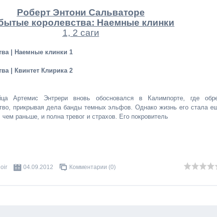
Роберт Энтони Сальваторе
бытые королевства: Наемные клинки
1, 2 саги
ва | Наемные клинки 1
ва | Квинтет Клирика 2
йца Артемис Энтрери вновь обосновался в Калимпорте, где обр
во, прикрывая дела банды темных эльфов. Однако жизнь его стала е
 чем раньше, и полна тревог и страхов. Его покровитель
oir
04.09.2012
Комментарии (0)