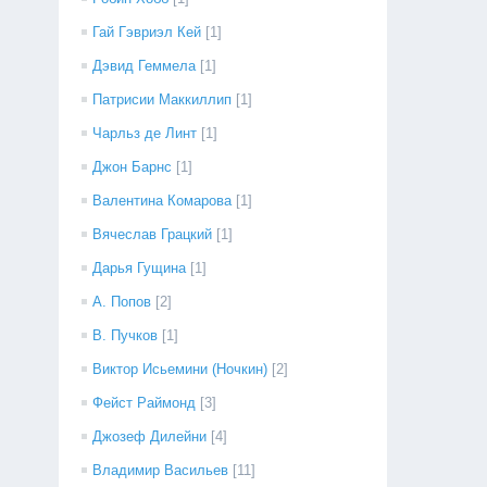
Гай Гэвриэл Кей
[1]
Дэвид Геммела
[1]
Патрисии Маккиллип
[1]
Чарльз де Линт
[1]
Джон Барнс
[1]
Валентина Комарова
[1]
Вячеслав Грацкий
[1]
Дарья Гущина
[1]
А. Попов
[2]
В. Пучков
[1]
Виктор Исьемини (Ночкин)
[2]
Фейст Раймонд
[3]
Джозеф Дилейни
[4]
Владимир Васильев
[11]