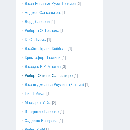
Джон Рональд Руэл Толкиен
[3]
Анджея Сапковского
[1]
Лорд Дансени
[1]
Роберта Э. Говарда
[1]
К. С. Льюис
[1]
Джеймс Брэнч Кейбелл
[1]
Кристофер Паолини
[1]
Джордж Р.Р. Мартин
[3]
Роберт Энтони Сальваторе
[1]
Джоан Джоанна Роулинг (Кэтлин)
[1]
Нил Гейман
[1]
Маргарет Уэйс
[2]
Владимир Павелко
[1]
Хадзиме Кандзака
[1]
Робин Хобб
[1]