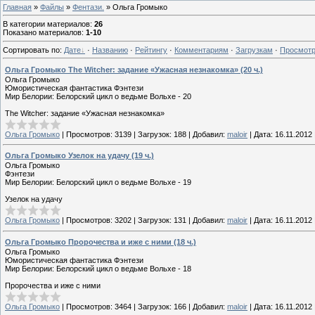
Главная
»
Файлы
»
Фентази.
» Ольга Громыко
В категории материалов
:
26
Показано материалов
:
1-10
Сортировать по
:
Дате
·
Названию
·
Рейтингу
·
Комментариям
·
Загрузкам
·
Просмот
Ольга Громыко The Witcher: задание «Ужасная незнакомка» (20 ч.)
Ольга Громыко
Юмористическая фантастика Фэнтези
Мир Белории: Белорский цикл о ведьме Вольхе - 20
The Witcher: задание «Ужасная незнакомка»
Ольга Громыко
|
Просмотров:
3139
|
Загрузок:
188
|
Добавил:
maloir
|
Дата:
16.11.2012
Ольга Громыко Узелок на удачу (19 ч.)
Ольга Громыко
Фэнтези
Мир Белории: Белорский цикл о ведьме Вольхе - 19
Узелок на удачу
Ольга Громыко
|
Просмотров:
3202
|
Загрузок:
131
|
Добавил:
maloir
|
Дата:
16.11.2012
Ольга Громыко Пророчества и иже с ними (18 ч.)
Ольга Громыко
Юмористическая фантастика Фэнтези
Мир Белории: Белорский цикл о ведьме Вольхе - 18
Пророчества и иже с ними
Ольга Громыко
|
Просмотров:
3464
|
Загрузок:
166
|
Добавил:
maloir
|
Дата:
16.11.2012