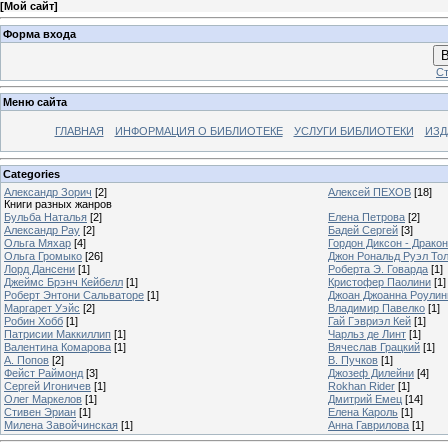
[
Мой сайт
]
Форма входа
В
Ст
Меню сайта
ГЛАВНАЯ
ИНФОРМАЦИЯ О БИБЛИОТЕКЕ
УСЛУГИ БИБЛИОТЕКИ
ИЗД
Categories
Александр Зорич
[2]
Алексей ПЕХОВ
[18]
Книги разных жанров
Бульба Наталья
[2]
Елена Петрова
[2]
Александр Рау
[2]
Бадей Сергей
[3]
Ольга Мяхар
[4]
Гордон Диксон - Драко
Ольга Громыко
[26]
Джон Рональд Руэл То
Лорд Дансени
[1]
Роберта Э. Говарда
[1]
Джеймс Брэнч Кейбелл
[1]
Кристофер Паолини
[1]
Роберт Энтони Сальваторе
[1]
Джоан Джоанна Роулинг
Маргарет Уэйс
[2]
Владимир Павелко
[1]
Робин Хобб
[1]
Гай Гэвриэл Кей
[1]
Патрисии Маккиллип
[1]
Чарльз де Линт
[1]
Валентина Комарова
[1]
Вячеслав Грацкий
[1]
А. Попов
[2]
В. Пучков
[1]
Фейст Раймонд
[3]
Джозеф Дилейни
[4]
Сергей Игоничев
[1]
Rokhan Rider
[1]
Олег Маркелов
[1]
Дмитрий Емец
[14]
Стивен Эриан
[1]
Елена Кароль
[1]
Милена Завойчинская
[1]
Анна Гаврилова
[1]