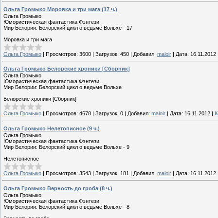
Ольга Громыко Моровка и три мага (17 ч.)
Ольга Громыко
Юмористическая фантастика Фэнтези
Мир Белории: Белорский цикл о ведьме Вольхе - 17
Моровка и три мага
Ольга Громыко
|
Просмотров:
3600
|
Загрузок:
450
|
Добавил:
maloir
|
Дата:
16.11.2012
Ольга Громыко Белорские хроники [Сборник]
Ольга Громыко
Юмористическая фантастика Фэнтези
Мир Белории: Белорский цикл о ведьме Вольхе
Белорские хроники [Сборник]
Ольга Громыко
|
Просмотров:
4678
|
Загрузок:
0
|
Добавил:
maloir
|
Дата:
16.11.2012
|
К
Ольга Громыко Нелетописное (9 ч.)
Ольга Громыко
Юмористическая фантастика Фэнтези
Мир Белории: Белорский цикл о ведьме Вольхе - 9
Нелетописное
Ольга Громыко
|
Просмотров:
3543
|
Загрузок:
181
|
Добавил:
maloir
|
Дата:
16.11.2012
Ольга Громыко Верность до гроба (8 ч.)
Ольга Громыко
Юмористическая фантастика Фэнтези
Мир Белории: Белорский цикл о ведьме Вольхе - 8