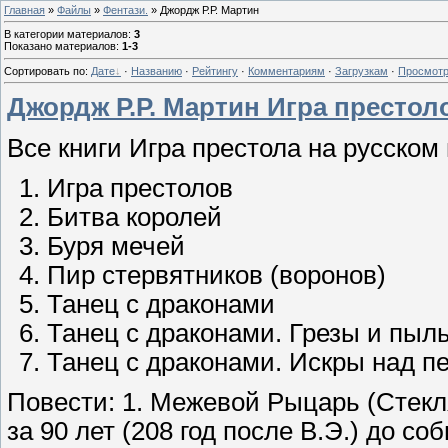
Главная
»
Файлы
»
Фентази.
» Джордж Р.Р. Мартин
В категории материалов
:
3
Показано материалов
:
1-3
Сортировать по
:
Дате
·
Названию
·
Рейтингу
·
Комментариям
·
Загрузкам
·
Просмот
Джордж Р.Р. Мартин Игра престол
Все книги Игра престола на русском 
Игра престолов
Битва королей
Буря мечей
Пир стервятников (воронов)
Танец с драконами
Танец с драконами. Грезы и пыл
Танец с драконами. Искры над п
Повести: 1. Межевой Рыцарь (Стекл
за 90 лет (208 год после В.Э.) до 