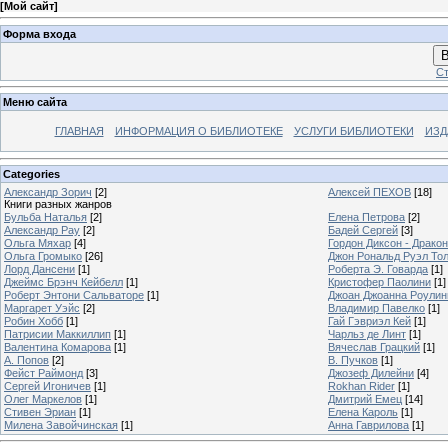
[
Мой сайт
]
Форма входа
В
Ст
Меню сайта
ГЛАВНАЯ
ИНФОРМАЦИЯ О БИБЛИОТЕКЕ
УСЛУГИ БИБЛИОТЕКИ
ИЗД
Categories
Александр Зорич
[2]
Алексей ПЕХОВ
[18]
Книги разных жанров
Бульба Наталья
[2]
Елена Петрова
[2]
Александр Рау
[2]
Бадей Сергей
[3]
Ольга Мяхар
[4]
Гордон Диксон - Драко
Ольга Громыко
[26]
Джон Рональд Руэл То
Лорд Дансени
[1]
Роберта Э. Говарда
[1]
Джеймс Брэнч Кейбелл
[1]
Кристофер Паолини
[1]
Роберт Энтони Сальваторе
[1]
Джоан Джоанна Роулинг
Маргарет Уэйс
[2]
Владимир Павелко
[1]
Робин Хобб
[1]
Гай Гэвриэл Кей
[1]
Патрисии Маккиллип
[1]
Чарльз де Линт
[1]
Валентина Комарова
[1]
Вячеслав Грацкий
[1]
А. Попов
[2]
В. Пучков
[1]
Фейст Раймонд
[3]
Джозеф Дилейни
[4]
Сергей Игоничев
[1]
Rokhan Rider
[1]
Олег Маркелов
[1]
Дмитрий Емец
[14]
Стивен Эриан
[1]
Елена Кароль
[1]
Милена Завойчинская
[1]
Анна Гаврилова
[1]