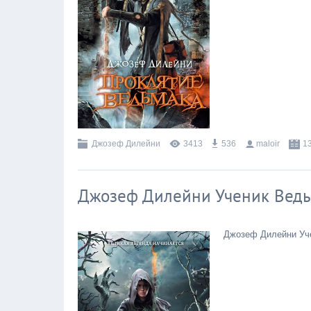
Джозеф Дилейни
3413
536
maloir
1
Джозеф Дилейни Ученик Ведь
Джозеф Дилейни Уче