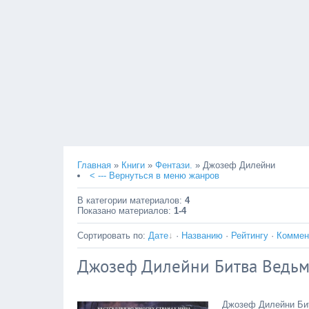
Главная
»
Книги
»
Фентази.
» Джозеф Дилейни
< --- Вернуться в меню жанров
В категории материалов
:
4
Показано материалов
:
1-4
Сортировать по
:
Дате
·
Названию
·
Рейтингу
·
Коммен
Джозеф Дилейни Битва Ведьм
Джозеф Дилейни Бит