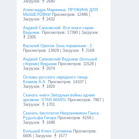
Загрузок:
2680
Александра Маринина. ПРУЖИНА ДЛЯ
МЫШЕЛОВКИ
Просмотров
:
12486
|
Загрузок:
2432
Анджей Сапковский. Все книги серии:
Ведьмак.
Просмотров
:
17390
| Загрузок:
2305
Василий Орехов Зона поражения - 2
Просмотров
:
13929
| Загрузок:
2169
Анджей Сапковский Ведьмак (большой
сборник) Ведьмак
Просмотров
:
11528
|
Загрузок:
2074
Основы русского народного танца.
Климов А.А.
Просмотров
:
14107
|
Загрузок:
1920
Cкачать книги Звёздныи войны одним
архивом. STAR WARS!
Просмотров
:
7967
|
Загрузок:
1701
Скачать бесплатно Некрономикон Ганса
Рудольфа Гигера
Просмотров
:
6159
|
Загрузок:
1698
Большой Ключ Соломона
Просмотров
:
6605
| Загрузок:
1577