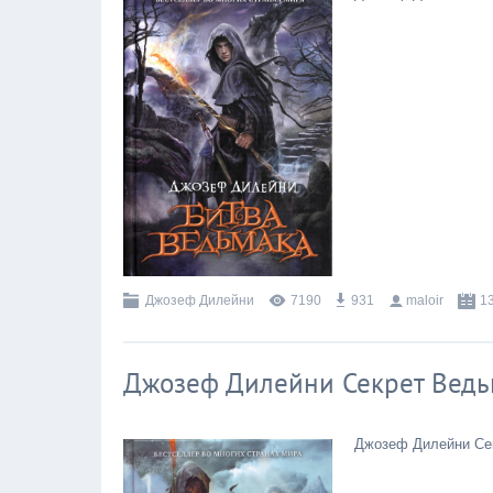
Джозеф Дилейни
7190
931
maloir
1
Джозеф Дилейни Секрет Ведьм
Джозеф Дилейни Сек