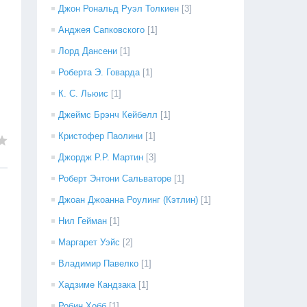
Джон Рональд Руэл Толкиен
[3]
Анджея Сапковского
[1]
Лорд Дансени
[1]
Роберта Э. Говарда
[1]
К. С. Льюис
[1]
Джеймс Брэнч Кейбелл
[1]
Кристофер Паолини
[1]
Джордж Р.Р. Мартин
[3]
Роберт Энтони Сальваторе
[1]
Джоан Джоанна Роулинг (Кэтлин)
[1]
Нил Гейман
[1]
Маргарет Уэйс
[2]
Владимир Павелко
[1]
Хадзиме Кандзака
[1]
Робин Хобб
[1]