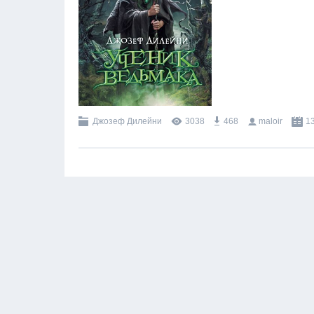
Джозеф Дилейни
3038
468
maloir
1