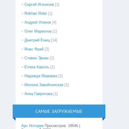
Сергей Игоничев
[1]
Rokhan Rider
[1]
Андрей Уланов
[4]
Олег Маркелов
[1]
Дмитрий Емец
[14]
Макс Фрай
[3]
Стивен Эриан
[1]
Елена Кароль
[1]
Надежда Мамаева
[1]
Милена Завойчинская
[1]
Анна Гаврилова
[1]
САМЫЕ ЗАГРУЖАЕМЫЕ
Арс Нотория
Просмотров
:
19546
|