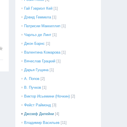
Гай Гэвриэл Кей
[1]
Дэвид Геммела
[1]
Патрисии Маккиллип
[1]
Чарльз де Линт
[1]
Джон Барнс
[1]
Валентина Комарова
[1]
Вячеслав Грацкий
[1]
Дарья Гущина
[1]
А. Попов
[2]
В. Пучков
[1]
Виктор Исьемини (Ночкин)
[2]
Фейст Раймонд
[3]
Джозеф Дилейни
[4]
Владимир Васильев
[11]