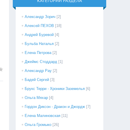
КАТЕГОРИИ РАЗДЕЛА
Александр Зорич
[2]
Алексей ПЕХОВ
[18]
Андрей Буревой
[4]
Бульба Наталья
[2]
Елена Петрова
[2]
Джеймс Стоддард
[1]
Александр Рау
[2]
Бадей Сергей
[3]
Брукс Терри - Хроники Заземелья
[6]
Ольга Мяхар
[4]
Гордон Диксон - Дракон и Джордж
[7]
Елена Малиновская
[11]
Ольга Громыко
[26]