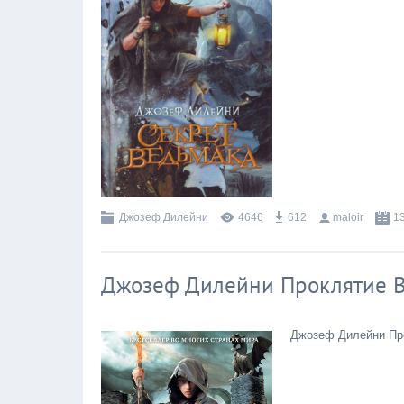
Джозеф Дилейни
4646
612
maloir
1
Джозеф Дилейни Проклятие В
Джозеф Дилейни Про