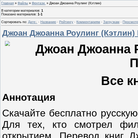
Главная
»
Файлы
»
Фентази.
» Джоан Джоанна Роулинг (Кэтлин)
В категории материалов
:
1
Показано материалов
:
1-1
Сортировать по
:
Дате
·
Названию
·
Рейтингу
·
Комментариям
·
Загрузкам
·
Просмот
Джоан Джоанна Роулинг (Кэтлин) 
Джоан Джоанна Р
П
Все к
Аннотация
Скачайте бесплатно русскую
Для тех, кто смотрел фил
открытием. Перевод книг Д