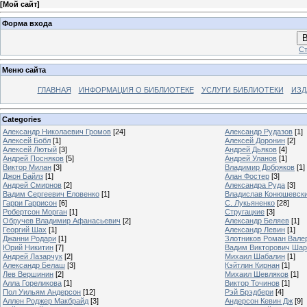
[
Мой сайт
]
Форма входа
В
Ст
Меню сайта
ГЛАВНАЯ
ИНФОРМАЦИЯ О БИБЛИОТЕКЕ
УСЛУГИ БИБЛИОТЕКИ
ИЗД
Categories
Александр Николаевич Громов
[24]
Александр Рудазов
[1]
Алексей Бобл
[1]
Алексей Доронин
[2]
Алексей Лютый
[3]
Андрей Дьяков
[4]
Андрей Посняков
[5]
Андрей Уланов
[1]
Виктор Милан
[3]
Владимир Добряков
[1]
Джон Байлз
[1]
Алан Фостер
[3]
Андрей Смирнов
[2]
Александра Руда
[3]
Вадим Сергеевич Еловенко
[1]
Владислав Конюшевск
Гарри Гаррисон
[6]
С. Лукьяненко
[28]
Робертсон Морган
[1]
Стругацкие
[3]
Обручев Владимир Афанасьевич
[2]
Александр Беляев
[1]
Георгий Шах
[1]
Александр Левин
[1]
Джанни Родари
[1]
Злотников Роман Вале
Юрий Никитин
[7]
Вадим Викторович Шар
Андрей Лазарчук
[2]
Михаил Шабалин
[1]
Александр Белаш
[3]
Кэйтлин Кирнан
[1]
Лев Вершинин
[2]
Михаил Шевляков
[1]
Алла Гореликова
[1]
Виктор Точинов
[1]
Пол Уильям Андерсон
[12]
Рэй Брэдбери
[4]
Аллен Роджер Макбрайд
[3]
Андерсон Кевин Дж
[9]