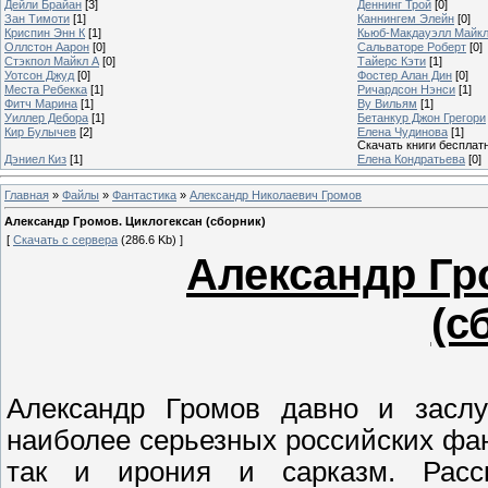
Дейли Брайан
[3]
Деннинг Трой
[0]
Зан Тимоти
[1]
Каннингем Элейн
[0]
Криспин Энн К
[1]
Кьюб-Макдауэлл Майк
Оллстон Аарон
[0]
Сальваторе Роберт
[0]
Стэкпол Майкл А
[0]
Тайерс Кэти
[1]
Уотсон Джуд
[0]
Фостер Алан Дин
[0]
Места Ребекка
[1]
Ричардсон Нэнси
[1]
Фитч Марина
[1]
Ву Вильям
[1]
Уиллер Дебора
[1]
Бетанкур Джон Грегори
Кир Булычев
[2]
Елена Чудинова
[1]
Скачать книги бесплат
Дэниел Киз
[1]
Елена Кондратьева
[0]
Главная
»
Файлы
»
Фантастика
»
Александр Николаевич Громов
Александр Громов. Циклогексан (сборник)
[
Скачать с сервера
(286.6 Kb) ]
Александр Гр
(с
Александр Громов давно и заслу
наиболее серьезных российских фан
так и ирония и сарказм. Расс