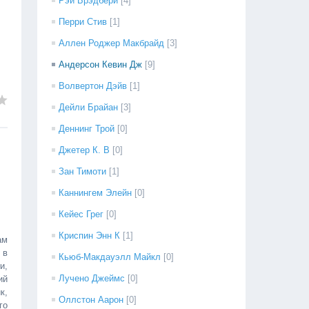
Рэй Брэдбери
[4]
Перри Стив
[1]
Аллен Роджер Макбрайд
[3]
Андерсон Кевин Дж
[9]
Волвертон Дэйв
[1]
Дейли Брайан
[3]
Деннинг Трой
[0]
Джетер К. В
[0]
Зан Тимоти
[1]
Каннингем Элейн
[0]
Кейес Грег
[0]
Криспин Энн К
[1]
ам
 в
Кьюб-Макдауэлл Майкл
[0]
и,
Лучено Джеймс
[0]
ий
к,
Оллстон Аарон
[0]
го