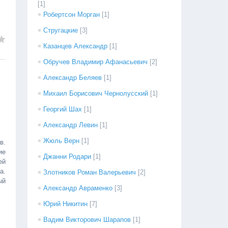
[1]
Робертсон Морган
[1]
Стругацкие
[3]
Казанцев Александр
[1]
Обручев Владимир Афанасьевич
[2]
Александр Беляев
[1]
Михаил Борисович Чернолусский
[1]
Георгий Шах
[1]
Александр Левин
[1]
Жюль Верн
[1]
в.
ие
Джанни Родари
[1]
ей
а.
Злотников Роман Валерьевич
[2]
ый
Александр Авраменко
[3]
Юрий Никитин
[7]
Вадим Викторович Шарапов
[1]