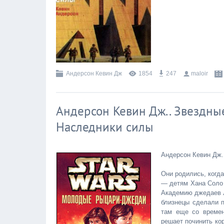
Андерсон Кевин Дж
1854
247
maloir
Андерсон Кевин Дж.. Звездн
Наследники силы
Андерсон Кевин Дж.
Они родились, когд
— детям Хана Соло 
Академию джедаев Л
близнецы сделали 
там еще со времен
решает починить ко