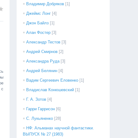
Владимир Добряков
[1]
Джеймс Лонг
[4]
Джон Байлз
[1]
Алан Фостер
[3]
Александр Тестов
[3]
Андрей Смирнов
[2]
Александра Руда
[3]
Андрей Белянин
[4]
сь
ры
Вадим Сергеевич Еловенко
[1]
ое
 с
Владислав Конюшевский
[1]
Г. А. Зотов
[4]
Гарри Гаррисон
[6]
С. Лукьяненко
[28]
НФ: Альманах научной фантастики.
ВЫПУСК № 27 (1983)