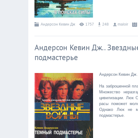
Андерсон Кевин Дж
1757
248
maloir
Андерсон Кевин Дж.. Звездны
подмастерье
Андерсон Кевин Дж.
На заброшенной пл
Множество неразг
цивилизации. Люк 
расы поможет моло
Однако Люк не мо
подмастерье.