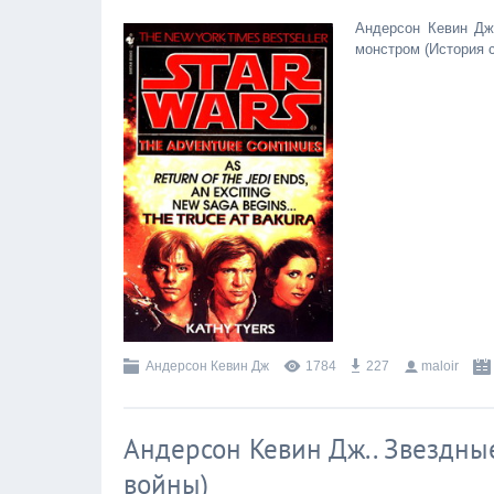
Андерсон Кевин Дж
монстром (История 
Андерсон Кевин Дж
1784
227
maloir
Андерсон Кевин Дж.. Звездны
войны)