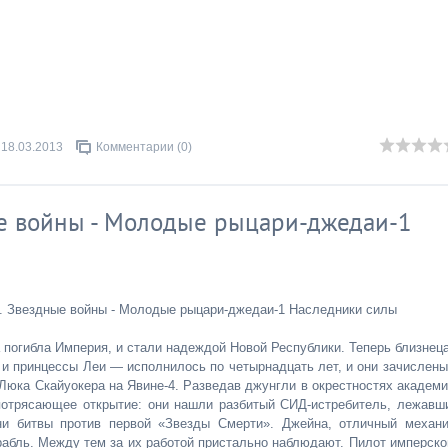
18.03.2013
Комментарии (0)
ые войны - Молодые рыцари-джедаи-1
. Звездные войны - Молодые рыцари-джедаи-1 Наследники силы
а погибла Империя, и стали надеждой Новой Республики. Теперь близнец
и принцессы Леи — исполнилось по четырнадцать лет, и они зачислены
юка Скайуокера на Явине-4. Разведав джунгли в окрестностях академи
потрясающее открытие: они нашли разбитый СИД-истребитель, лежавш
и битвы против первой «Звезды Смерти». Джейна, отличный механи
рабль. Между тем за их работой пристально наблюдают. Пилот имперско