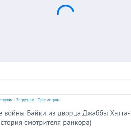
тариям
·
Загрузкам
·
Просмотрам
е войны Байки из дворца Джаббы Хатта-
История смотрителя ранкора)