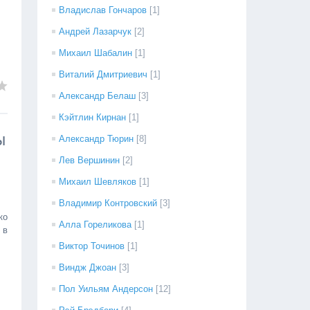
Владислав Гончаров
[1]
Андрей Лазарчук
[2]
Михаил Шабалин
[1]
Виталий Дмитриевич
[1]
Александр Белаш
[3]
Кэйтлин Кирнан
[1]
ы
Александр Тюрин
[8]
Лев Вершинин
[2]
Михаил Шевляков
[1]
Владимир Контровский
[3]
ко
Алла Гореликова
[1]
 в
Виктор Точинов
[1]
Виндж Джоан
[3]
Пол Уильям Андерсон
[12]