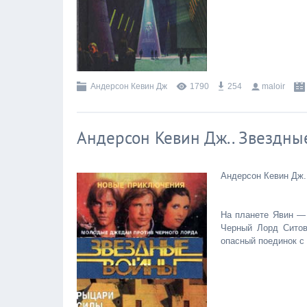
Андерсон Кевин Дж
1790
254
maloir
Андерсон Кевин Дж.. Звездны
Андерсон Кевин Дж.
На планете Явин —
Черный Лорд Ситов
опасный поединок с