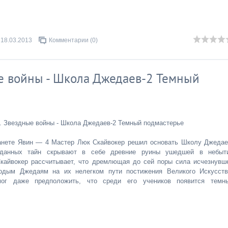
18.03.2013
Комментарии (0)
е войны - Школа Джедаев-2 Темный
. Звездные войны - Школа Джедаев-2 Темный подмастерье
анете Явин — 4 Мастер Люк Скайвокер решил основать Школу Джедае
аданных тайн скрывают в себе древние руины ушедшей в небыт
Скайвокер рассчитывает, что дремлющая до сей поры сила исчезнувш
дым Джедаям на их нелегком пути постижения Великого Искусств
г даже предположить, что среди его учеников появится темн