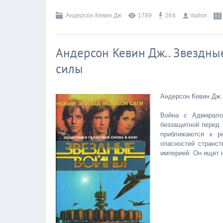
Андерсон Кевин Дж
1789
264
maloir
Андерсон Кевин Дж.. Звездны
силы
Андерсон Кевин Дж.
Война с Адмирало
беззащитной перед 
приближаются к р
опасностей странст
империей. Он ищет 