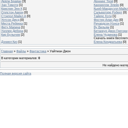
Дейли Брайан
[3]
Деннинг Трой
[0]
Зан Тимоти
[1]
Каннингем Элейн
[0]
Криспин Энн К
[1]
Кьюб-Макдауэлл Майк
Оллстон Аарон
[0]
Сальваторе Роберт
[0]
Стэкпол Майкл А
[0]
Тайерс Кэти
[1]
Уотсон Джуд
[0]
Фостер Алан Дин
[0]
Места Ребекка
[1]
Ричардсон Нэнси
[1]
Фитч Марина
[1]
Ву Вильям
[1]
Уиллер Дебора
[1]
Бетанкур Джон Грегори
Кир Булычев
[2]
Елена Чудинова
[1]
Скачать книги бесплат
Дэниел Киз
[1]
Елена Кондратьева
[0]
Главная
»
Файлы
»
Фантастика
» Уайтман Джон
В категории материалов
:
0
Не найдено мате
Полная версия сайта