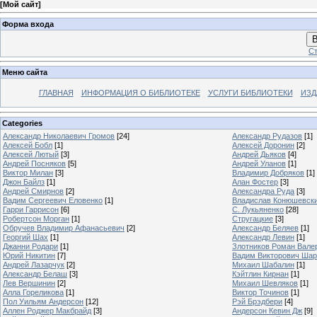
[
Мой сайт
]
Форма входа
В
Ст
Меню сайта
ГЛАВНАЯ
ИНФОРМАЦИЯ О БИБЛИОТЕКЕ
УСЛУГИ БИБЛИОТЕКИ
ИЗД
Categories
Александр Николаевич Громов
[24]
Александр Рудазов
[1]
Алексей Бобл
[1]
Алексей Доронин
[2]
Алексей Лютый
[3]
Андрей Дьяков
[4]
Андрей Посняков
[5]
Андрей Уланов
[1]
Виктор Милан
[3]
Владимир Добряков
[1]
Джон Байлз
[1]
Алан Фостер
[3]
Андрей Смирнов
[2]
Александра Руда
[3]
Вадим Сергеевич Еловенко
[1]
Владислав Конюшевск
Гарри Гаррисон
[6]
С. Лукьяненко
[28]
Робертсон Морган
[1]
Стругацкие
[3]
Обручев Владимир Афанасьевич
[2]
Александр Беляев
[1]
Георгий Шах
[1]
Александр Левин
[1]
Джанни Родари
[1]
Злотников Роман Вале
Юрий Никитин
[7]
Вадим Викторович Шар
Андрей Лазарчук
[2]
Михаил Шабалин
[1]
Александр Белаш
[3]
Кэйтлин Кирнан
[1]
Лев Вершинин
[2]
Михаил Шевляков
[1]
Алла Гореликова
[1]
Виктор Точинов
[1]
Пол Уильям Андерсон
[12]
Рэй Брэдбери
[4]
Аллен Роджер Макбрайд
[3]
Андерсон Кевин Дж
[9]