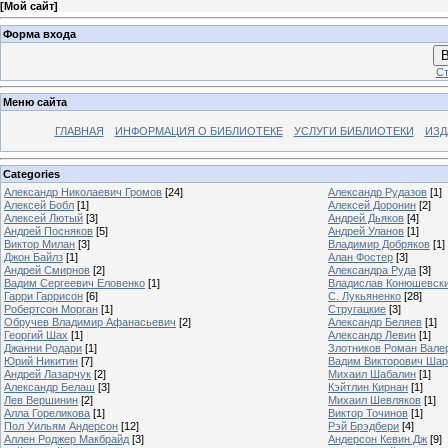
[
Мой сайт
]
Форма входа
В
Ст
Меню сайта
ГЛАВНАЯ
ИНФОРМАЦИЯ О БИБЛИОТЕКЕ
УСЛУГИ БИБЛИОТЕКИ
ИЗД
Categories
Александр Николаевич Громов
[24]
Александр Рудазов
[1]
Алексей Бобл
[1]
Алексей Доронин
[2]
Алексей Лютый
[3]
Андрей Дьяков
[4]
Андрей Посняков
[5]
Андрей Уланов
[1]
Виктор Милан
[3]
Владимир Добряков
[1]
Джон Байлз
[1]
Алан Фостер
[3]
Андрей Смирнов
[2]
Александра Руда
[3]
Вадим Сергеевич Еловенко
[1]
Владислав Конюшевск
Гарри Гаррисон
[6]
С. Лукьяненко
[28]
Робертсон Морган
[1]
Стругацкие
[3]
Обручев Владимир Афанасьевич
[2]
Александр Беляев
[1]
Георгий Шах
[1]
Александр Левин
[1]
Джанни Родари
[1]
Злотников Роман Вале
Юрий Никитин
[7]
Вадим Викторович Шар
Андрей Лазарчук
[2]
Михаил Шабалин
[1]
Александр Белаш
[3]
Кэйтлин Кирнан
[1]
Лев Вершинин
[2]
Михаил Шевляков
[1]
Алла Гореликова
[1]
Виктор Точинов
[1]
Пол Уильям Андерсон
[12]
Рэй Брэдбери
[4]
Аллен Роджер Макбрайд
[3]
Андерсон Кевин Дж
[9]