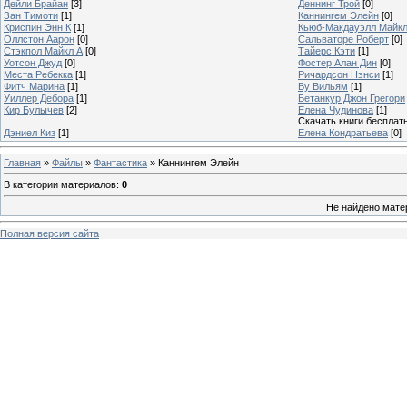
Дейли Брайан
[3]
Деннинг Трой
[0]
Зан Тимоти
[1]
Каннингем Элейн
[0]
Криспин Энн К
[1]
Кьюб-Макдауэлл Майк
Оллстон Аарон
[0]
Сальваторе Роберт
[0]
Стэкпол Майкл А
[0]
Тайерс Кэти
[1]
Уотсон Джуд
[0]
Фостер Алан Дин
[0]
Места Ребекка
[1]
Ричардсон Нэнси
[1]
Фитч Марина
[1]
Ву Вильям
[1]
Уиллер Дебора
[1]
Бетанкур Джон Грегори
Кир Булычев
[2]
Елена Чудинова
[1]
Скачать книги бесплат
Дэниел Киз
[1]
Елена Кондратьева
[0]
Главная
»
Файлы
»
Фантастика
» Каннингем Элейн
В категории материалов
:
0
Не найдено мате
Полная версия сайта