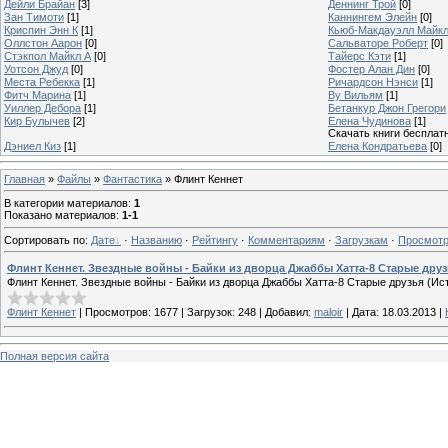
Дейли Брайан
[3]
Деннинг Трой
[0]
Зан Тимоти
[1]
Каннингем Элейн
[0]
Криспин Энн К
[1]
Кьюб-Макдауэлл Майк
Оллстон Аарон
[0]
Сальваторе Роберт
[0]
Стэкпол Майкл А
[0]
Тайерс Кэти
[1]
Уотсон Джуд
[0]
Фостер Алан Дин
[0]
Места Ребекка
[1]
Ричардсон Нэнси
[1]
Фитч Марина
[1]
Ву Вильям
[1]
Уиллер Дебора
[1]
Бетанкур Джон Грегори
Кир Булычев
[2]
Елена Чудинова
[1]
Скачать книги бесплат
Дэниел Киз
[1]
Елена Кондратьева
[0]
Главная
»
Файлы
»
Фантастика
» Флинт Кеннет
В категории материалов
:
1
Показано материалов
:
1-1
Сортировать по
:
Дате
·
Названию
·
Рейтингу
·
Комментариям
·
Загрузкам
·
Просмот
Флинт Кеннет. Звездные войны - Байки из дворца Джаббы Хатта-8 Старые дру
Флинт Кеннет. Звездные войны - Байки из дворца Джаббы Хатта-8 Старые друзья (И
Флинт Кеннет
|
Просмотров:
1677
|
Загрузок:
248
|
Добавил:
maloir
|
Дата:
18.03.2013
|
Полная версия сайта