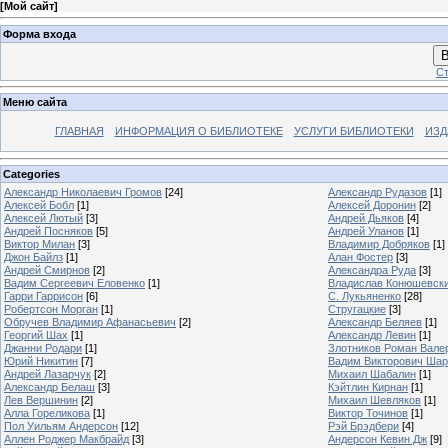
[
Мой сайт
]
Форма входа
В
Ст
Меню сайта
ГЛАВНАЯ
ИНФОРМАЦИЯ О БИБЛИОТЕКЕ
УСЛУГИ БИБЛИОТЕКИ
ИЗД
Categories
Александр Николаевич Громов
[24]
Александр Рудазов
[1]
Алексей Бобл
[1]
Алексей Доронин
[2]
Алексей Лютый
[3]
Андрей Дьяков
[4]
Андрей Посняков
[5]
Андрей Уланов
[1]
Виктор Милан
[3]
Владимир Добряков
[1]
Джон Байлз
[1]
Алан Фостер
[3]
Андрей Смирнов
[2]
Александра Руда
[3]
Вадим Сергеевич Еловенко
[1]
Владислав Конюшевск
Гарри Гаррисон
[6]
С. Лукьяненко
[28]
Робертсон Морган
[1]
Стругацкие
[3]
Обручев Владимир Афанасьевич
[2]
Александр Беляев
[1]
Георгий Шах
[1]
Александр Левин
[1]
Джанни Родари
[1]
Злотников Роман Вале
Юрий Никитин
[7]
Вадим Викторович Шар
Андрей Лазарчук
[2]
Михаил Шабалин
[1]
Александр Белаш
[3]
Кэйтлин Кирнан
[1]
Лев Вершинин
[2]
Михаил Шевляков
[1]
Алла Гореликова
[1]
Виктор Точинов
[1]
Пол Уильям Андерсон
[12]
Рэй Брэдбери
[4]
Аллен Роджер Макбрайд
[3]
Андерсон Кевин Дж
[9]