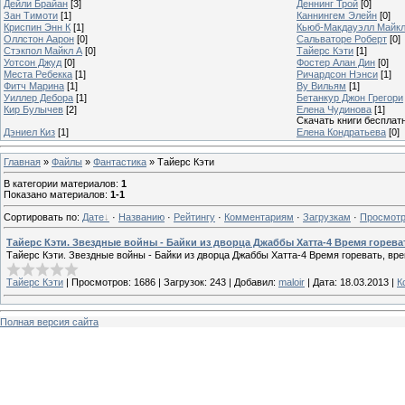
Дейли Брайан
[3]
Деннинг Трой
[0]
Зан Тимоти
[1]
Каннингем Элейн
[0]
Криспин Энн К
[1]
Кьюб-Макдауэлл Майк
Оллстон Аарон
[0]
Сальваторе Роберт
[0]
Стэкпол Майкл А
[0]
Тайерс Кэти
[1]
Уотсон Джуд
[0]
Фостер Алан Дин
[0]
Места Ребекка
[1]
Ричардсон Нэнси
[1]
Фитч Марина
[1]
Ву Вильям
[1]
Уиллер Дебора
[1]
Бетанкур Джон Грегори
Кир Булычев
[2]
Елена Чудинова
[1]
Скачать книги бесплат
Дэниел Киз
[1]
Елена Кондратьева
[0]
Главная
»
Файлы
»
Фантастика
» Тайерс Кэти
В категории материалов
:
1
Показано материалов
:
1-1
Сортировать по
:
Дате
·
Названию
·
Рейтингу
·
Комментариям
·
Загрузкам
·
Просмот
Тайерс Кэти. Звездные войны - Байки из дворца Джаббы Хатта-4 Время горева
Тайерс Кэти. Звездные войны - Байки из дворца Джаббы Хатта-4 Время горевать, вр
Тайерс Кэти
|
Просмотров:
1686
|
Загрузок:
243
|
Добавил:
maloir
|
Дата:
18.03.2013
|
К
Полная версия сайта