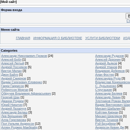
[
Мой сайт
]
Форма входа
В
Ст
Меню сайта
ГЛАВНАЯ
ИНФОРМАЦИЯ О БИБЛИОТЕКЕ
УСЛУГИ БИБЛИОТЕКИ
ИЗД
Categories
Александр Николаевич Громов
[24]
Александр Рудазов
[1]
Алексей Бобл
[1]
Алексей Доронин
[2]
Алексей Лютый
[3]
Андрей Дьяков
[4]
Андрей Посняков
[5]
Андрей Уланов
[1]
Виктор Милан
[3]
Владимир Добряков
[1]
Джон Байлз
[1]
Алан Фостер
[3]
Андрей Смирнов
[2]
Александра Руда
[3]
Вадим Сергеевич Еловенко
[1]
Владислав Конюшевск
Гарри Гаррисон
[6]
С. Лукьяненко
[28]
Робертсон Морган
[1]
Стругацкие
[3]
Обручев Владимир Афанасьевич
[2]
Александр Беляев
[1]
Георгий Шах
[1]
Александр Левин
[1]
Джанни Родари
[1]
Злотников Роман Вале
Юрий Никитин
[7]
Вадим Викторович Шар
Андрей Лазарчук
[2]
Михаил Шабалин
[1]
Александр Белаш
[3]
Кэйтлин Кирнан
[1]
Лев Вершинин
[2]
Михаил Шевляков
[1]
Алла Гореликова
[1]
Виктор Точинов
[1]
Пол Уильям Андерсон
[12]
Рэй Брэдбери
[4]
Аллен Роджер Макбрайд
[3]
Андерсон Кевин Дж
[9]