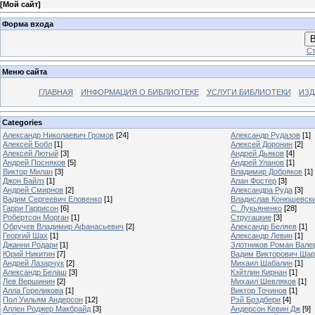
[
Мой сайт
]
Форма входа
В
Ст
Меню сайта
ГЛАВНАЯ
ИНФОРМАЦИЯ О БИБЛИОТЕКЕ
УСЛУГИ БИБЛИОТЕКИ
ИЗД
Categories
Александр Николаевич Громов
[24]
Александр Рудазов
[1]
Алексей Бобл
[1]
Алексей Доронин
[2]
Алексей Лютый
[3]
Андрей Дьяков
[4]
Андрей Посняков
[5]
Андрей Уланов
[1]
Виктор Милан
[3]
Владимир Добряков
[1]
Джон Байлз
[1]
Алан Фостер
[3]
Андрей Смирнов
[2]
Александра Руда
[3]
Вадим Сергеевич Еловенко
[1]
Владислав Конюшевск
Гарри Гаррисон
[6]
С. Лукьяненко
[28]
Робертсон Морган
[1]
Стругацкие
[3]
Обручев Владимир Афанасьевич
[2]
Александр Беляев
[1]
Георгий Шах
[1]
Александр Левин
[1]
Джанни Родари
[1]
Злотников Роман Вале
Юрий Никитин
[7]
Вадим Викторович Шар
Андрей Лазарчук
[2]
Михаил Шабалин
[1]
Александр Белаш
[3]
Кэйтлин Кирнан
[1]
Лев Вершинин
[2]
Михаил Шевляков
[1]
Алла Гореликова
[1]
Виктор Точинов
[1]
Пол Уильям Андерсон
[12]
Рэй Брэдбери
[4]
Аллен Роджер Макбрайд
[3]
Андерсон Кевин Дж
[9]