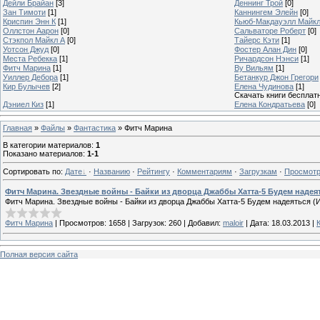
Дейли Брайан
[3]
Деннинг Трой
[0]
Зан Тимоти
[1]
Каннингем Элейн
[0]
Криспин Энн К
[1]
Кьюб-Макдауэлл Майк
Оллстон Аарон
[0]
Сальваторе Роберт
[0]
Стэкпол Майкл А
[0]
Тайерс Кэти
[1]
Уотсон Джуд
[0]
Фостер Алан Дин
[0]
Места Ребекка
[1]
Ричардсон Нэнси
[1]
Фитч Марина
[1]
Ву Вильям
[1]
Уиллер Дебора
[1]
Бетанкур Джон Грегори
Кир Булычев
[2]
Елена Чудинова
[1]
Скачать книги бесплат
Дэниел Киз
[1]
Елена Кондратьева
[0]
Главная
»
Файлы
»
Фантастика
» Фитч Марина
В категории материалов
:
1
Показано материалов
:
1-1
Сортировать по
:
Дате
·
Названию
·
Рейтингу
·
Комментариям
·
Загрузкам
·
Просмот
Фитч Марина. Звездные войны - Байки из дворца Джаббы Хатта-5 Будем надея
Фитч Марина. Звездные войны - Байки из дворца Джаббы Хатта-5 Будем надеяться (
Фитч Марина
|
Просмотров:
1658
|
Загрузок:
260
|
Добавил:
maloir
|
Дата:
18.03.2013
|
Полная версия сайта