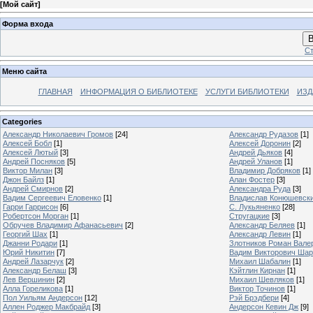
[
Мой сайт
]
Форма входа
В
Ст
Меню сайта
ГЛАВНАЯ
ИНФОРМАЦИЯ О БИБЛИОТЕКЕ
УСЛУГИ БИБЛИОТЕКИ
ИЗД
Categories
Александр Николаевич Громов
[24]
Александр Рудазов
[1]
Алексей Бобл
[1]
Алексей Доронин
[2]
Алексей Лютый
[3]
Андрей Дьяков
[4]
Андрей Посняков
[5]
Андрей Уланов
[1]
Виктор Милан
[3]
Владимир Добряков
[1]
Джон Байлз
[1]
Алан Фостер
[3]
Андрей Смирнов
[2]
Александра Руда
[3]
Вадим Сергеевич Еловенко
[1]
Владислав Конюшевск
Гарри Гаррисон
[6]
С. Лукьяненко
[28]
Робертсон Морган
[1]
Стругацкие
[3]
Обручев Владимир Афанасьевич
[2]
Александр Беляев
[1]
Георгий Шах
[1]
Александр Левин
[1]
Джанни Родари
[1]
Злотников Роман Вале
Юрий Никитин
[7]
Вадим Викторович Шар
Андрей Лазарчук
[2]
Михаил Шабалин
[1]
Александр Белаш
[3]
Кэйтлин Кирнан
[1]
Лев Вершинин
[2]
Михаил Шевляков
[1]
Алла Гореликова
[1]
Виктор Точинов
[1]
Пол Уильям Андерсон
[12]
Рэй Брэдбери
[4]
Аллен Роджер Макбрайд
[3]
Андерсон Кевин Дж
[9]