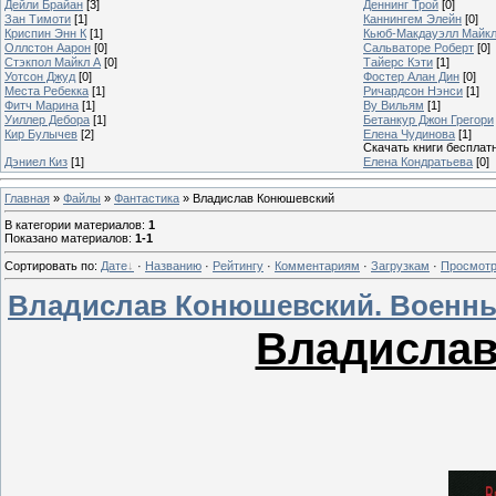
Дейли Брайан
[3]
Деннинг Трой
[0]
Зан Тимоти
[1]
Каннингем Элейн
[0]
Криспин Энн К
[1]
Кьюб-Макдауэлл Майк
Оллстон Аарон
[0]
Сальваторе Роберт
[0]
Стэкпол Майкл А
[0]
Тайерс Кэти
[1]
Уотсон Джуд
[0]
Фостер Алан Дин
[0]
Места Ребекка
[1]
Ричардсон Нэнси
[1]
Фитч Марина
[1]
Ву Вильям
[1]
Уиллер Дебора
[1]
Бетанкур Джон Грегори
Кир Булычев
[2]
Елена Чудинова
[1]
Скачать книги бесплат
Дэниел Киз
[1]
Елена Кондратьева
[0]
Главная
»
Файлы
»
Фантастика
» Владислав Конюшевский
В категории материалов
:
1
Показано материалов
:
1-1
Сортировать по
:
Дате
·
Названию
·
Рейтингу
·
Комментариям
·
Загрузкам
·
Просмот
Владислав Конюшевский. Военны
Владислав