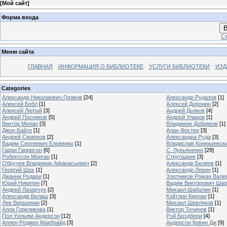
[
Мой сайт
]
Форма входа
В
Ст
Меню сайта
ГЛАВНАЯ
ИНФОРМАЦИЯ О БИБЛИОТЕКЕ
УСЛУГИ БИБЛИОТЕКИ
ИЗД
Categories
Александр Николаевич Громов
[24]
Александр Рудазов
[1]
Алексей Бобл
[1]
Алексей Доронин
[2]
Алексей Лютый
[3]
Андрей Дьяков
[4]
Андрей Посняков
[5]
Андрей Уланов
[1]
Виктор Милан
[3]
Владимир Добряков
[1]
Джон Байлз
[1]
Алан Фостер
[3]
Андрей Смирнов
[2]
Александра Руда
[3]
Вадим Сергеевич Еловенко
[1]
Владислав Конюшевск
Гарри Гаррисон
[6]
С. Лукьяненко
[28]
Робертсон Морган
[1]
Стругацкие
[3]
Обручев Владимир Афанасьевич
[2]
Александр Беляев
[1]
Георгий Шах
[1]
Александр Левин
[1]
Джанни Родари
[1]
Злотников Роман Вале
Юрий Никитин
[7]
Вадим Викторович Шар
Андрей Лазарчук
[2]
Михаил Шабалин
[1]
Александр Белаш
[3]
Кэйтлин Кирнан
[1]
Лев Вершинин
[2]
Михаил Шевляков
[1]
Алла Гореликова
[1]
Виктор Точинов
[1]
Пол Уильям Андерсон
[12]
Рэй Брэдбери
[4]
Аллен Роджер Макбрайд
[3]
Андерсон Кевин Дж
[9]