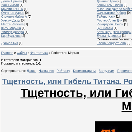
Дейли Брайан
[3]
Деннинг Трой
[0]
Зан Тимоти
[1]
Каннингем Элейн
[0]
Криспин Энн К
[1]
Кьюб-Макдауэлл Майк
Оллстон Аарон
[0]
Сальваторе Роберт
[0]
Стэкпол Майкл А
[0]
Тайерс Кэти
[1]
Уотсон Джуд
[0]
Фостер Алан Дин
[0]
Места Ребекка
[1]
Ричардсон Нэнси
[1]
Фитч Марина
[1]
Ву Вильям
[1]
Уиллер Дебора
[1]
Бетанкур Джон Грегори
Кир Булычев
[2]
Елена Чудинова
[1]
Скачать книги бесплат
Дэниел Киз
[1]
Елена Кондратьева
[0]
Главная
»
Файлы
»
Фантастика
» Робертсон Морган
В категории материалов
:
1
Показано материалов
:
1-1
Сортировать по
:
Дате
·
Названию
·
Рейтингу
·
Комментариям
·
Загрузкам
·
Просмот
Тщетность, или Гибель Титана. Р
Тщетность, или Ги
М