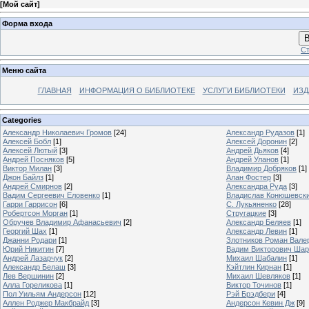
[
Мой сайт
]
Форма входа
В
Ст
Меню сайта
ГЛАВНАЯ
ИНФОРМАЦИЯ О БИБЛИОТЕКЕ
УСЛУГИ БИБЛИОТЕКИ
ИЗД
Categories
Александр Николаевич Громов
[24]
Александр Рудазов
[1]
Алексей Бобл
[1]
Алексей Доронин
[2]
Алексей Лютый
[3]
Андрей Дьяков
[4]
Андрей Посняков
[5]
Андрей Уланов
[1]
Виктор Милан
[3]
Владимир Добряков
[1]
Джон Байлз
[1]
Алан Фостер
[3]
Андрей Смирнов
[2]
Александра Руда
[3]
Вадим Сергеевич Еловенко
[1]
Владислав Конюшевск
Гарри Гаррисон
[6]
С. Лукьяненко
[28]
Робертсон Морган
[1]
Стругацкие
[3]
Обручев Владимир Афанасьевич
[2]
Александр Беляев
[1]
Георгий Шах
[1]
Александр Левин
[1]
Джанни Родари
[1]
Злотников Роман Вале
Юрий Никитин
[7]
Вадим Викторович Шар
Андрей Лазарчук
[2]
Михаил Шабалин
[1]
Александр Белаш
[3]
Кэйтлин Кирнан
[1]
Лев Вершинин
[2]
Михаил Шевляков
[1]
Алла Гореликова
[1]
Виктор Точинов
[1]
Пол Уильям Андерсон
[12]
Рэй Брэдбери
[4]
Аллен Роджер Макбрайд
[3]
Андерсон Кевин Дж
[9]