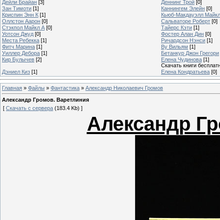
Дейли Брайан
[3]
Деннинг Трой
[0]
Зан Тимоти
[1]
Каннингем Элейн
[0]
Криспин Энн К
[1]
Кьюб-Макдауэлл Майк
Оллстон Аарон
[0]
Сальваторе Роберт
[0]
Стэкпол Майкл А
[0]
Тайерс Кэти
[1]
Уотсон Джуд
[0]
Фостер Алан Дин
[0]
Места Ребекка
[1]
Ричардсон Нэнси
[1]
Фитч Марина
[1]
Ву Вильям
[1]
Уиллер Дебора
[1]
Бетанкур Джон Грегори
Кир Булычев
[2]
Елена Чудинова
[1]
Скачать книги бесплат
Дэниел Киз
[1]
Елена Кондратьева
[0]
Главная
»
Файлы
»
Фантастика
»
Александр Николаевич Громов
Александр Громов. Варетлиния
[
Скачать с сервера
(183.4 Kb) ]
Александр Гр