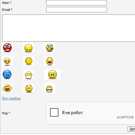
Имя *:
Email *:
Все смайлы
Код *: