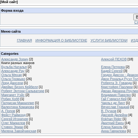
[
Мой сайт
]
Форма входа
В
Ст
Меню сайта
ГЛАВНАЯ
ИНФОРМАЦИЯ О БИБЛИОТЕКЕ
УСЛУГИ БИБЛИОТЕКИ
ИЗД
Categories
Александр Зорич
[2]
Алексей ПЕХОВ
[18]
Книги разных жанров
Бульба Наталья
[2]
Елена Петрова
[2]
Александр Рау
[2]
Бадей Сергей
[3]
Ольга Мяхар
[4]
Гордон Диксон - Драко
Ольга Громыко
[26]
Джон Рональд Руэл То
Лорд Дансени
[1]
Роберта Э. Говарда
[1]
Джеймс Брэнч Кейбелл
[1]
Кристофер Паолини
[1]
Роберт Энтони Сальваторе
[1]
Джоан Джоанна Роулинг
Маргарет Уэйс
[2]
Владимир Павелко
[1]
Робин Хобб
[1]
Гай Гэвриэл Кей
[1]
Патрисии Маккиллип
[1]
Чарльз де Линт
[1]
Валентина Комарова
[1]
Вячеслав Грацкий
[1]
А. Попов
[2]
В. Пучков
[1]
Фейст Раймонд
[3]
Джозеф Дилейни
[4]
Сергей Игоничев
[1]
Rokhan Rider
[1]
Олег Маркелов
[1]
Дмитрий Емец
[14]
Стивен Эриан
[1]
Елена Кароль
[1]
Милена Завойчинская
[1]
Анна Гаврилова
[1]