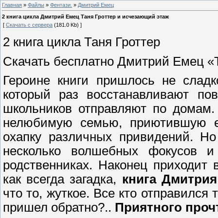
Главная
»
Файлы
»
Фентази.
»
Дмитрий Емец
2 книга цикла Дмитрий Емец Таня Гроттер и исчезающий этаж
[
Скачать с сервера
(181.0 Kb) ]
2 книга цикла Таня Гроттер
Скачать бесплатно Дмитрий Емец «
Героине книги пришлось не сладк
который раз восстанавливают по
школьников отправляют по домам.
нелюбимую семью, приютившую ее
охапку различных привидений. Но
несколько волшебных фокусов и
родственниках. Наконец приходит 
как всегда загадка,
книга Дмитрия
что то, жуткое. Все кто отправился 
пришел обратно?..
Приятного проч