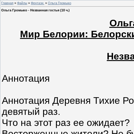
Главная
»
Файлы
»
Фентази.
»
Ольга Громыко
Ольга Громыко - Незванная гостья (10 ч.)
Ольг
Мир Белории: Белорски
Незва
Аннотация
Аннотация Деревня Тихие Рос
девятый раз.
Что на этот раз ее ожидает?
Восторженные жители? Не бу