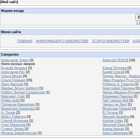
[
Мой сайт
]
Форма входа
В
Ст
Меню сайта
ГЛАВНАЯ
ИНФОРМАЦИЯ О БИБЛИОТЕКЕ
УСЛУГИ БИБЛИОТЕКИ
ИЗД
Categories
Александр Зорич
[2]
Алексей ПЕХОВ
[18]
Книги разных жанров
Бульба Наталья
[2]
Елена Петрова
[2]
Александр Рау
[2]
Бадей Сергей
[3]
Ольга Мяхар
[4]
Гордон Диксон - Драко
Ольга Громыко
[26]
Джон Рональд Руэл То
Лорд Дансени
[1]
Роберта Э. Говарда
[1]
Джеймс Брэнч Кейбелл
[1]
Кристофер Паолини
[1]
Роберт Энтони Сальваторе
[1]
Джоан Джоанна Роулинг
Маргарет Уэйс
[2]
Владимир Павелко
[1]
Робин Хобб
[1]
Гай Гэвриэл Кей
[1]
Патрисии Маккиллип
[1]
Чарльз де Линт
[1]
Валентина Комарова
[1]
Вячеслав Грацкий
[1]
А. Попов
[2]
В. Пучков
[1]
Фейст Раймонд
[3]
Джозеф Дилейни
[4]
Сергей Игоничев
[1]
Rokhan Rider
[1]
Олег Маркелов
[1]
Дмитрий Емец
[14]
Стивен Эриан
[1]
Елена Кароль
[1]
Милена Завойчинская
[1]
Анна Гаврилова
[1]