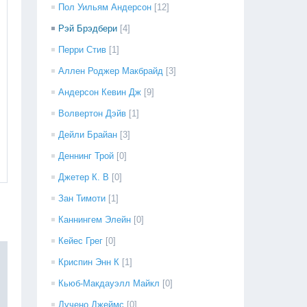
Пол Уильям Андерсон
[12]
Рэй Брэдбери
[4]
Перри Стив
[1]
Аллен Роджер Макбрайд
[3]
Андерсон Кевин Дж
[9]
Волвертон Дэйв
[1]
Дейли Брайан
[3]
Деннинг Трой
[0]
Джетер К. В
[0]
Зан Тимоти
[1]
Каннингем Элейн
[0]
Кейес Грег
[0]
Криспин Энн К
[1]
Кьюб-Макдауэлл Майкл
[0]
Лучено Джеймс
[0]