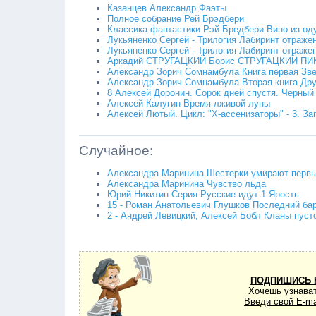
Казанцев Александр Фаэты
Полное собрание Рей Брэдбери
Классика фантастики Рэй Бредбери Вино из од
Лукьяненко Сергей - Трилогия Лабиринт отражен
Лукьяненко Сергей - Трилогия Лабиринт отраже
Аркадий СТРУГАЦКИЙ Борис СТРУГАЦКИЙ П
Александр Зорич Сомнамбула Книга первая Зве
Александр Зорич Сомнамбула Вторая книга Дру
8 Алексей Доронин. Сорок дней спустя. Черный
Алексей Калугин Время лживой луны
Алексей Лютый. Цикл: "Х-ассенизаторы" - 3. З
Случайное:
Александра Маринина Шестерки умирают перв
Александра Маринина Чувство льда
Юрий Никитин Серия Русские идут 1 Ярость
15 - Роман Анатольевич Глушков Последний ба
2 - Андрей Левицкий, Алексей Бобл Кланы пуст
ПОДПИШИСЬ 
Хочешь узнават
Введи свой E-ma