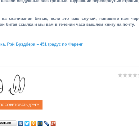
, нежели бездушные электронные. Шуршание перевернутых страни
и на скачивания битые, если это ваш случай, напишите нам чер
рой битая ссылка и мы вам в течении часа вышлем книгу на почту.
ика
,
Рэй Брэдбери – 451 градус по Фаренг
литься…