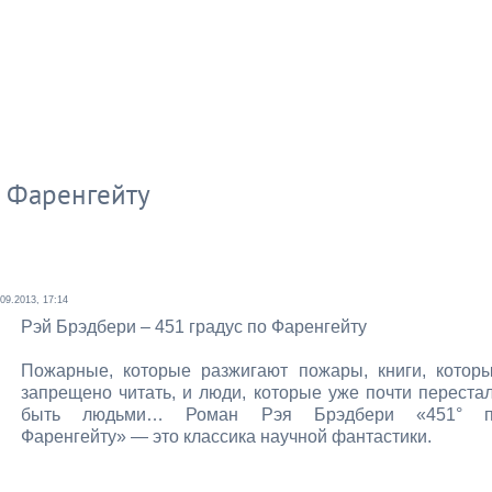
о Фаренгейту
.09.2013, 17:14
Рэй Брэдбери – 451 градус по Фаренгейту
Пожарные, которые разжигают пожары, книги, котор
запрещено читать, и люди, которые уже почти переста
быть людьми… Роман Рэя Брэдбери «451° п
Фаренгейту» — это классика научной фантастики.