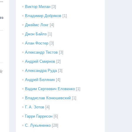
ц…
Виктор Милан
[3]
Владимир Добряков
[1]
ез
Джеймс Лонг
[4]
Джон Байлз
[1]
Алан Фостер
[3]
Александр Тестов
[3]
Андрей Смирнов
[2]
Александра Руда
[3]
Андрей Белянин
[4]
Вадим Сергеевич Еловенко
[1]
Владислав Конюшевский
[1]
Г. А. Зотов
[4]
Гарри Гаррисон
[6]
С. Лукьяненко
[28]