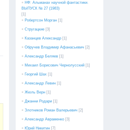
НФ: Альманах научной фантастики.
ВЫПУСК № 27 (1983)
[1]
Робертсон Морган
[1]
Стругацкие
[3]
Казанцев Александр
[1]
Обручев Владимир Афанасьевич
[2]
Александр Беляев
[1]
Михаил Борисович Чернолусский
[1]
Георгий Шах
[1]
Александр Левин
[1]
Жюль Верн
[1]
Джанни Родари
[1]
Злотников Роман Валерьевич
[2]
Александр Авраменко
[3]
Юрий Никитин
[7]