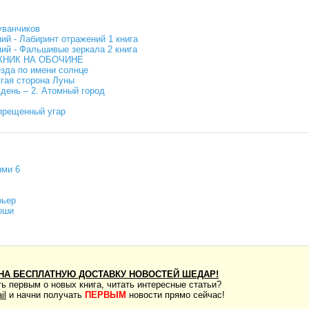
уванчиков
ий - Лабиринт отражений 1 книга
ний - Фальшивые зеркала 2 книга
ИКНИК НА ОБОЧИНЕ
зда по имени солнце
гая сторона Луны
 день – 2. Атомный город
апрещенный угар
ыми 6
рьер
оши
НА БЕСПЛАТНУЮ ДОСТАВКУ НОВОСТЕЙ ШЕДАР!
ь первым о новых книга, читать интересные статьи?
il
и начни получать
ПЕРВЫМ
новости прямо сейчас!