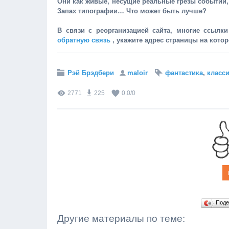
Они как живые, несущие реальные грезы событий
Запах типографии… Что может быть лучше?
В связи с реорганизацией сайта, многие ссылк
обратную связь
, укажите адрес страницы на кото
Рэй Брэдбери
maloir
фантастика
,
класс
2771
225
0.0
/
0
Поде
Другие материалы по теме: