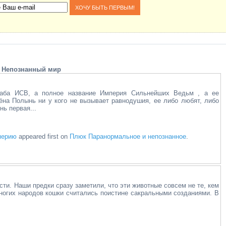
Непознанный мир
таба ИСВ, а полное название Империя Сильнейших Ведьм , а ее
ёна Полынь ни у кого не вызывает равнодушия, ее либо любят, либо
ь первая...
перию
appeared first on
Плюк Паранормальное и непознанное
.
ти. Наши предки сразу заметили, что эти животные совсем не те, кем
многих народов кошки считались поистине сакральными созданиями. В