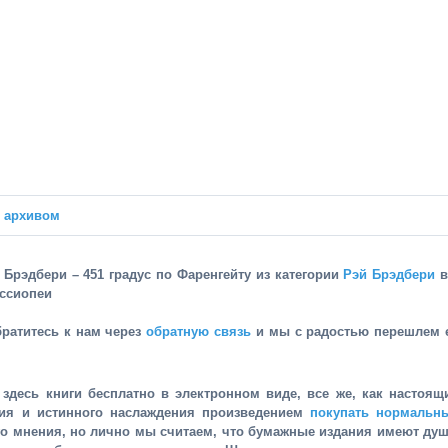
м архивом
й Брэдбери – 451 градус по Фаренгейту из категории
Рэй Брэдбери
в
ассиопеи
братитесь к нам через
обратную связь
и мы с радостью перешлем 
здесь книги бесплатно в электронном виде, все же, как настоящ
ния и истинного наслаждения произведением
покупать нормальн
го мнения, но лично мы считаем, что бумажные издания имеют душ