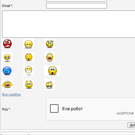
Email *:
Все смайлы
Код *: