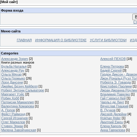
[
Мой сайт
]
Форма входа
В
Ст
Меню сайта
ГЛАВНАЯ
ИНФОРМАЦИЯ О БИБЛИОТЕКЕ
УСЛУГИ БИБЛИОТЕКИ
ИЗД
Categories
Александр Зорич
[2]
Алексей ПЕХОВ
[18]
Книги разных жанров
Бульба Наталья
[2]
Елена Петрова
[2]
Александр Рау
[2]
Бадей Сергей
[3]
Ольга Мяхар
[4]
Гордон Диксон - Драко
Ольга Громыко
[26]
Джон Рональд Руэл То
Лорд Дансени
[1]
Роберта Э. Говарда
[1]
Джеймс Брэнч Кейбелл
[1]
Кристофер Паолини
[1]
Роберт Энтони Сальваторе
[1]
Джоан Джоанна Роулинг
Маргарет Уэйс
[2]
Владимир Павелко
[1]
Робин Хобб
[1]
Гай Гэвриэл Кей
[1]
Патрисии Маккиллип
[1]
Чарльз де Линт
[1]
Валентина Комарова
[1]
Вячеслав Грацкий
[1]
А. Попов
[2]
В. Пучков
[1]
Фейст Раймонд
[3]
Джозеф Дилейни
[4]
Сергей Игоничев
[1]
Rokhan Rider
[1]
Олег Маркелов
[1]
Дмитрий Емец
[14]
Стивен Эриан
[1]
Елена Кароль
[1]
Милена Завойчинская
[1]
Анна Гаврилова
[1]