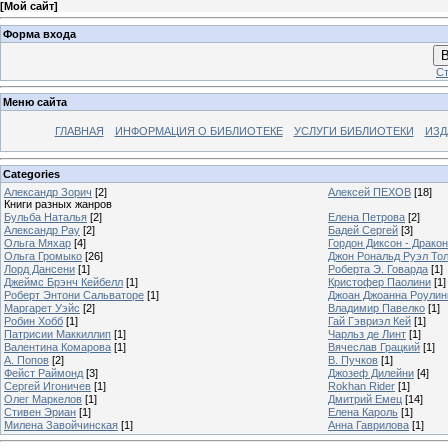
[
Мой сайт
]
Форма входа
В
Ст
Меню сайта
ГЛАВНАЯ
ИНФОРМАЦИЯ О БИБЛИОТЕКЕ
УСЛУГИ БИБЛИОТЕКИ
ИЗД
Categories
Александр Зорич
[2]
Алексей ПЕХОВ
[18]
Книги разных жанров
Бульба Наталья
[2]
Елена Петрова
[2]
Александр Рау
[2]
Бадей Сергей
[3]
Ольга Мяхар
[4]
Гордон Диксон - Драко
Ольга Громыко
[26]
Джон Рональд Руэл То
Лорд Дансени
[1]
Роберта Э. Говарда
[1]
Джеймс Брэнч Кейбелл
[1]
Кристофер Паолини
[1]
Роберт Энтони Сальваторе
[1]
Джоан Джоанна Роулинг
Маргарет Уэйс
[2]
Владимир Павелко
[1]
Робин Хобб
[1]
Гай Гэвриэл Кей
[1]
Патрисии Маккиллип
[1]
Чарльз де Линт
[1]
Валентина Комарова
[1]
Вячеслав Грацкий
[1]
А. Попов
[2]
В. Пучков
[1]
Фейст Раймонд
[3]
Джозеф Дилейни
[4]
Сергей Игоничев
[1]
Rokhan Rider
[1]
Олег Маркелов
[1]
Дмитрий Емец
[14]
Стивен Эриан
[1]
Елена Кароль
[1]
Милена Завойчинская
[1]
Анна Гаврилова
[1]