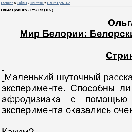
Главная
»
Файлы
»
Фентази.
»
Ольга Громыко
Ольга Громыко - Стринги (11 ч.)
Ольг
Мир Белории: Белорски
Стрин
Маленький шуточный расска
эксперименте. Способны ли
афродизиака с помощью 
эксперимента оказались оче
Каким?