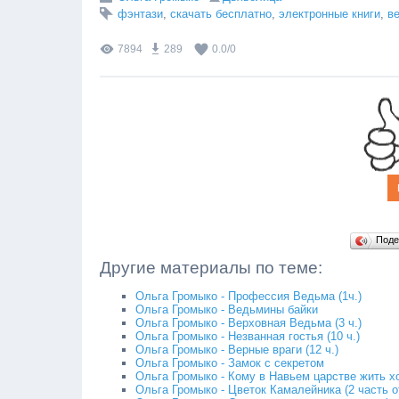
фэнтази
,
скачать бесплатно
,
электронные книги
,
в
7894
289
0.0
/
0
Поде
Другие материалы по теме:
Ольга Громыко - Профессия Ведьма (1ч.)
Ольга Громыко - Ведьмины байки
Ольга Громыко - Верховная Ведьма (3 ч.)
Ольга Громыко - Незванная гостья (10 ч.)
Ольга Громыко - Верные враги (12 ч.)
Ольга Громыко - Замок с секретом
Ольга Громыко - Кому в Навьем царстве жить х
Ольга Громыко - Цветок Камалейника (2 часть о