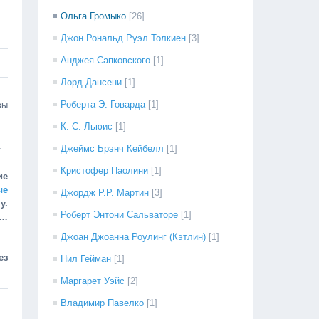
Ольга Громыко
[26]
Джон Рональд Руэл Толкиен
[3]
Анджея Сапковского
[1]
Лорд Дансени
[1]
Роберта Э. Говарда
[1]
вы
К. С. Льюис
[1]
.
Джеймс Брэнч Кейбелл
[1]
Кристофер Паолини
[1]
ие
ые
Джордж Р.Р. Мартин
[3]
у.
Роберт Энтони Сальваторе
[1]
ц…
Джоан Джоанна Роулинг (Кэтлин)
[1]
ез
Нил Гейман
[1]
Маргарет Уэйс
[2]
Владимир Павелко
[1]