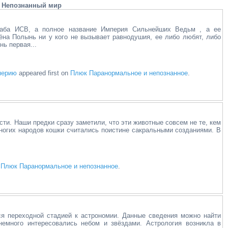
Непознанный мир
таба ИСВ, а полное название Империя Сильнейших Ведьм , а ее
ёна Полынь ни у кого не вызывает равнодушия, ее либо любят, либо
ь первая...
перию
appeared first on
Плюк Паранормальное и непознанное
.
ти. Наши предки сразу заметили, что эти животные совсем не те, кем
многих народов кошки считались поистине сакральными созданиями. В
n
Плюк Паранормальное и непознанное
.
я переходной стадией к астрономии. Данные сведения можно найти
немного интересовались небом и звёздами. Астрология возникла в