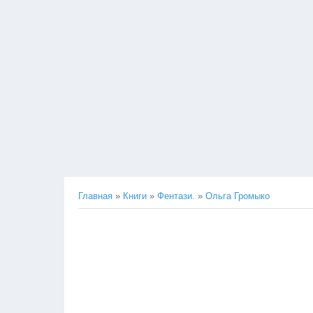
Главная
»
Книги
»
Фентази.
»
Ольга Громыко