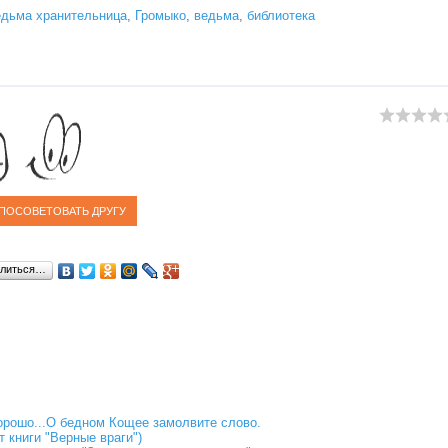
едьма хранительница
,
Громыко
,
ведьма
,
библиотека
литься…
орошо...О бедном Кощее замолвите слово.
т книги "Верные враги")