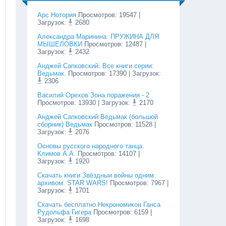
Арс Нотория
Просмотров
:
19547
|
Загрузок:
2680
Александра Маринина. ПРУЖИНА ДЛЯ
МЫШЕЛОВКИ
Просмотров
:
12487
|
Загрузок:
2432
Анджей Сапковский. Все книги серии:
Ведьмак.
Просмотров
:
17390
| Загрузок:
2306
Василий Орехов Зона поражения - 2
Просмотров
:
13930
| Загрузок:
2170
Анджей Сапковский Ведьмак (большой
сборник) Ведьмак
Просмотров
:
11528
|
Загрузок:
2076
Основы русского народного танца.
Климов А.А.
Просмотров
:
14107
|
Загрузок:
1920
Cкачать книги Звёздныи войны одним
архивом. STAR WARS!
Просмотров
:
7967
|
Загрузок:
1701
Скачать бесплатно Некрономикон Ганса
Рудольфа Гигера
Просмотров
:
6159
|
Загрузок:
1698