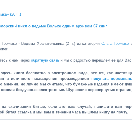
ка» (20 ч.)
елорский цикл о ведьме Вольхе одним архивом 67 книг
а Громыко - Ведьма Хранительница (2 ч.) из категории
Ольга Громыко
иопеи
тесь к нам через
обратную связь
и мы с радостью перешлем ее для Вас
здесь книги бесплатно в электронном виде, все же, как настоящ
ния и истинного наслаждения произведением
покупать нормальн
го мнения, но лично мы считаем, что бумажные издания имеют душ
, нежели бездушные электронные. Шуршание перевернутых страни
и на скачивания битые, если это ваш случай, напишите нам чер
рой битая ссылка и мы вам в течении часа вышлем книгу на почту.