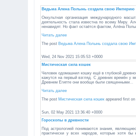
Ведьма Алена Полынь создала свою Империю
Оккультная организация международного масш
деятельность стала известна по всему Миру. Ал
ненавидят. Но факт остаётся фактом, Алёна Полын
Читать далее
The post
Ведьма Алена Полынь создала свою Им
Wed, 24 Nov 2021 15:05:53 +0000
Мистическая сила кошек
Человек одомашнил кошку ещё в глубокой древнос
кажутся на первый взгляд. С древних времён у 
Древнем Египте они вообще были священными...
Читать далее
The post
Мистическая сила кошек
appeared first o
Sun, 02 May 2021 13:36:40 +0000
Гороскопы в древности
Под астрологией понимаются знания, являющиес
практически у всех народов, которые хотя бы 