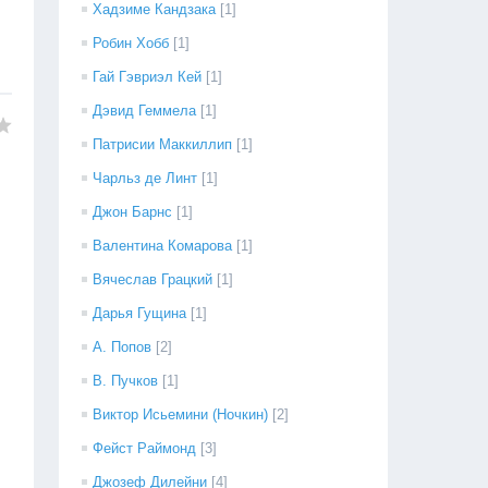
Хадзиме Кандзака
[1]
Робин Хобб
[1]
Гай Гэвриэл Кей
[1]
Дэвид Геммела
[1]
Патрисии Маккиллип
[1]
Чарльз де Линт
[1]
Джон Барнс
[1]
Валентина Комарова
[1]
Вячеслав Грацкий
[1]
Дарья Гущина
[1]
А. Попов
[2]
В. Пучков
[1]
Виктор Исьемини (Ночкин)
[2]
Фейст Раймонд
[3]
Джозеф Дилейни
[4]