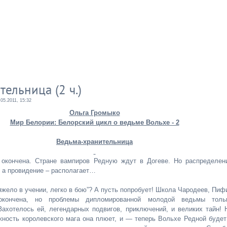
ельница (2 ч.)
.05.2011, 15:32
Ольга Громыко
Мир Белории: Белорский цикл о ведьме Вольхе - 2
Ведьма-хранительница
 окончена. Стране вампиров Редную ждут в Догеве. Но распределен
, а провидение – располагает…
яжело в учении, легко в бою”? А пусть попробует! Школа Чародеев, Пиф
окончена, но проблемы дипломированной молодой ведьмы толь
Захотелось ей, легендарных подвигов, приключений, и великих тайн! 
ность королевского мага она плюет, и — теперь Вольхе Редной будет