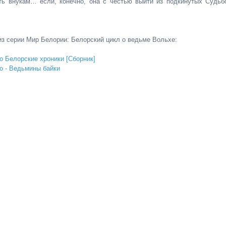
ть внукам… если, конечно, она с честью выйти из подкинутых Судьб
 из серии Мир Белории: Белорский цикл о ведьме Вольхе:
о Белорские хроники [Сборник]
о - Ведьмины байки