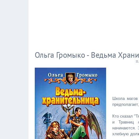
Ольга Громыко - Ведьма Хранит
11
Школа магов
предполагает
Кто сказал "Т
и Травниц 
начинаются. 
хлебную долж