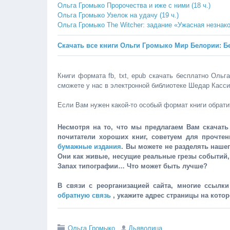
Ольга Громыко Пророчества и иже с ними (18 ч.)
Ольга Громыко Узелок на удачу (19 ч.)
Ольга Громыко The Witcher: задание «Ужасная незнаком
Скачать все книги Ольги Громыко Мир Белории: Б
Книги формата fb, txt, epub скачать бесплатно Ольг
сможете у нас в электронной библиотеке Шедар Касс
Если Вам нужен какой-то особый формат книги обрати
Несмотря на то, что мы предлагаем Вам скачать 
почитатели хороших книг, советуем для прочте
бумажные издания
. Вы можете не разделять наше
Они как живые, несущие реальные грезы событий
Запах типографии… Что может быть лучше?
В связи с реорганизацией сайта, многие ссылк
обратную связь
, укажите адрес страницы на кото
Ольга Громыко
Дьяволица