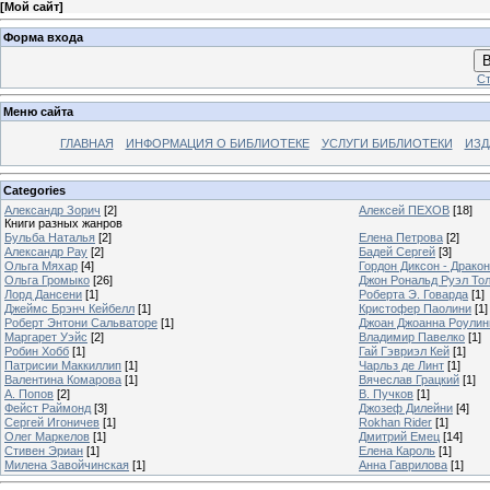
[
Мой сайт
]
Форма входа
В
Ст
Меню сайта
ГЛАВНАЯ
ИНФОРМАЦИЯ О БИБЛИОТЕКЕ
УСЛУГИ БИБЛИОТЕКИ
ИЗД
Categories
Александр Зорич
[2]
Алексей ПЕХОВ
[18]
Книги разных жанров
Бульба Наталья
[2]
Елена Петрова
[2]
Александр Рау
[2]
Бадей Сергей
[3]
Ольга Мяхар
[4]
Гордон Диксон - Драко
Ольга Громыко
[26]
Джон Рональд Руэл То
Лорд Дансени
[1]
Роберта Э. Говарда
[1]
Джеймс Брэнч Кейбелл
[1]
Кристофер Паолини
[1]
Роберт Энтони Сальваторе
[1]
Джоан Джоанна Роулинг
Маргарет Уэйс
[2]
Владимир Павелко
[1]
Робин Хобб
[1]
Гай Гэвриэл Кей
[1]
Патрисии Маккиллип
[1]
Чарльз де Линт
[1]
Валентина Комарова
[1]
Вячеслав Грацкий
[1]
А. Попов
[2]
В. Пучков
[1]
Фейст Раймонд
[3]
Джозеф Дилейни
[4]
Сергей Игоничев
[1]
Rokhan Rider
[1]
Олег Маркелов
[1]
Дмитрий Емец
[14]
Стивен Эриан
[1]
Елена Кароль
[1]
Милена Завойчинская
[1]
Анна Гаврилова
[1]