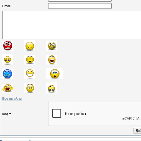
Email *:
Все смайлы
Код *: