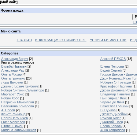
[
Мой сайт
]
Форма входа
В
Ст
Меню сайта
ГЛАВНАЯ
ИНФОРМАЦИЯ О БИБЛИОТЕКЕ
УСЛУГИ БИБЛИОТЕКИ
ИЗД
Categories
Александр Зорич
[2]
Алексей ПЕХОВ
[18]
Книги разных жанров
Бульба Наталья
[2]
Елена Петрова
[2]
Александр Рау
[2]
Бадей Сергей
[3]
Ольга Мяхар
[4]
Гордон Диксон - Драко
Ольга Громыко
[26]
Джон Рональд Руэл То
Лорд Дансени
[1]
Роберта Э. Говарда
[1]
Джеймс Брэнч Кейбелл
[1]
Кристофер Паолини
[1]
Роберт Энтони Сальваторе
[1]
Джоан Джоанна Роулинг
Маргарет Уэйс
[2]
Владимир Павелко
[1]
Робин Хобб
[1]
Гай Гэвриэл Кей
[1]
Патрисии Маккиллип
[1]
Чарльз де Линт
[1]
Валентина Комарова
[1]
Вячеслав Грацкий
[1]
А. Попов
[2]
В. Пучков
[1]
Фейст Раймонд
[3]
Джозеф Дилейни
[4]
Сергей Игоничев
[1]
Rokhan Rider
[1]
Олег Маркелов
[1]
Дмитрий Емец
[14]
Стивен Эриан
[1]
Елена Кароль
[1]
Милена Завойчинская
[1]
Анна Гаврилова
[1]