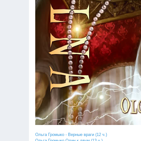
Ольга Громыко - Верные враги (12 ч.)
Ольга Громыко Один к двум (13 ч.)