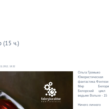
(15 ч.)
.11.2012, 18:32
Ольга Громыко
Юмористическая
фантастика Фэнтези
Мир Белории
Белорский цикл
ведьме Вольхе - 15
Ничего личного