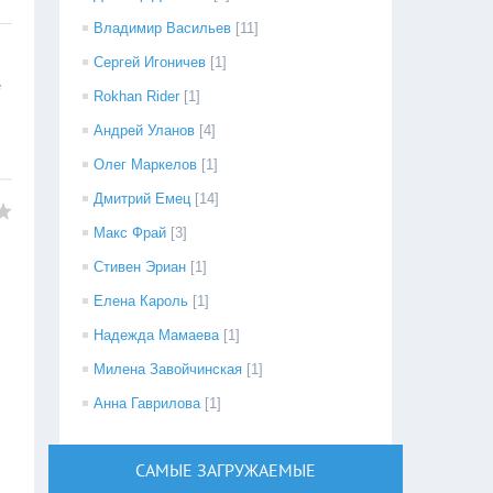
Владимир Васильев
[11]
Сергей Игоничев
[1]
е
Rokhan Rider
[1]
Андрей Уланов
[4]
Олег Маркелов
[1]
Дмитрий Емец
[14]
Макс Фрай
[3]
Стивен Эриан
[1]
Елена Кароль
[1]
Надежда Мамаева
[1]
Милена Завойчинская
[1]
Анна Гаврилова
[1]
САМЫЕ ЗАГРУЖАЕМЫЕ