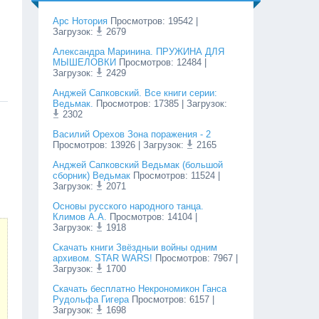
Арс Нотория
Просмотров
:
19542
|
Загрузок:
2679
Александра Маринина. ПРУЖИНА ДЛЯ
МЫШЕЛОВКИ
Просмотров
:
12484
|
Загрузок:
2429
Анджей Сапковский. Все книги серии:
Ведьмак.
Просмотров
:
17385
| Загрузок:
2302
Василий Орехов Зона поражения - 2
Просмотров
:
13926
| Загрузок:
2165
Анджей Сапковский Ведьмак (большой
сборник) Ведьмак
Просмотров
:
11524
|
Загрузок:
2071
Основы русского народного танца.
Климов А.А.
Просмотров
:
14104
|
Загрузок:
1918
Cкачать книги Звёздныи войны одним
архивом. STAR WARS!
Просмотров
:
7967
|
Загрузок:
1700
Скачать бесплатно Некрономикон Ганса
Рудольфа Гигера
Просмотров
:
6157
|
Загрузок:
1698