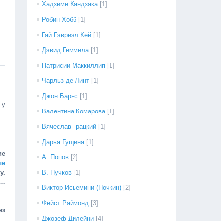
Хадзиме Кандзака
[1]
Робин Хобб
[1]
Гай Гэвриэл Кей
[1]
Дэвид Геммела
[1]
Патрисии Маккиллип
[1]
Чарльз де Линт
[1]
Джон Барнс
[1]
 у
Валентина Комарова
[1]
Вячеслав Грацкий
[1]
.
Дарья Гущина
[1]
ие
А. Попов
[2]
ые
у.
В. Пучков
[1]
ц…
Виктор Исьемини (Ночкин)
[2]
Фейст Раймонд
[3]
ез
Джозеф Дилейни
[4]