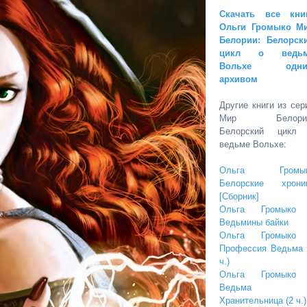
Скачать все кни
Ольги Громыко М
Белории: Белорск
цикл о ведь
Вольхе одни
архивом
Другие книги из сер
Мир Белории
Белорский цикл
ведьме Вольхе:
Ольга Громы
Белорские хрони
[Сборник]
Ольга Громыко
Ведьмины байки
Ольга Громыко
Профессия Ведьма 
ч.)
Ольга Громыко
Ведьма
Хранительница (2 ч.)