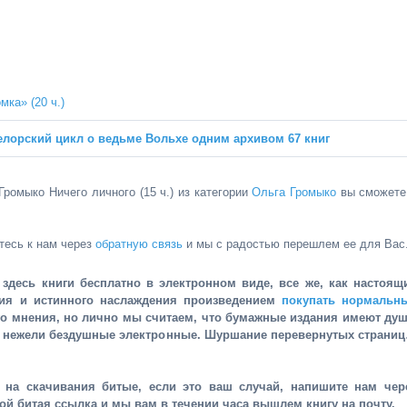
ка» (20 ч.)
елорский цикл о ведьме Вольхе одним архивом 67 книг
Громыко Ничего личного (15 ч.) из категории
Ольга Громыко
вы сможете
тесь к нам через
обратную связь
и мы с радостью перешлем ее для Вас
здесь книги бесплатно в электронном виде, все же, как настоящ
ния и истинного наслаждения произведением
покупать нормальн
го мнения, но лично мы считаем, что бумажные издания имеют душ
, нежели бездушные электронные. Шуршание перевернутых страни
и на скачивания битые, если это ваш случай, напишите нам чер
рой битая ссылка и мы вам в течении часа вышлем книгу на почту.