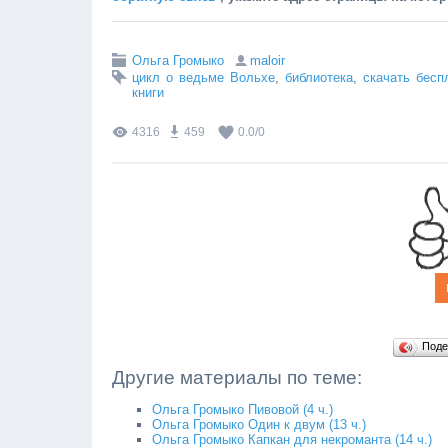
Ольга Громыко
maloir
цикл о ведьме Вольхе
,
библиотека
,
скачать бесп
книги
4316
459
0.0
/
0
Поде
Другие материалы по теме:
Ольга Громыко Пивовой (4 ч.)
Ольга Громыко Один к двум (13 ч.)
Ольга Громыко Капкан для некроманта (14 ч.)