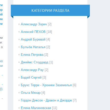
ги
ир
КАТЕГОРИИ РАЗДЕЛА
ий
ме
м
Александр Зорич
[2]
Алексей ПЕХОВ
[18]
ии
Андрей Буревой
[4]
:
 о
Бульба Наталья
[2]
Елена Петрова
[2]
ко
Джеймс Стоддард
[1]
ки
Александр Рау
[2]
 -
Бадей Сергей
[3]
 -
Брукс Терри - Хроники Заземелья
[6]
(1
Ольга Мяхар
[4]
 -
Гордон Диксон - Дракон и Джордж
[7]
Елена Малиновская
[11]