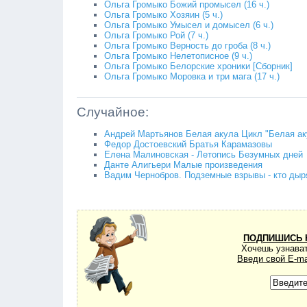
Ольга Громыко Божий промысел (16 ч.)
Ольга Громыко Хозяин (5 ч.)
Ольга Громыко Умысел и домысел (6 ч.)
Ольга Громыко Рой (7 ч.)
Ольга Громыко Верность до гроба (8 ч.)
Ольга Громыко Нелетописное (9 ч.)
Ольга Громыко Белорские хроники [Сборник]
Ольга Громыко Моровка и три мага (17 ч.)
Случайное:
Андрей Мартьянов Белая акула Цикл "Белая ак
Федор Достоевский Братья Карамазовы
Елена Малиновская - Летопись Безумных дней
Данте Алигьери Малые произведения
Вадим Чернобров. Подземные взрывы - кто дыр
ПОДПИШИСЬ 
Хочешь узнават
Введи свой E-ma