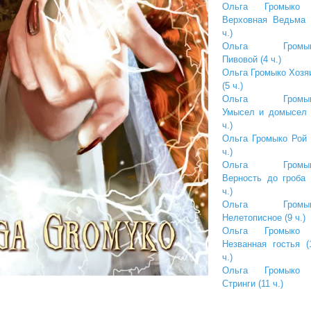
Ольга Громыко
Верховная Ведьма 
ч.)
Ольга Громы
Пивовой (4 ч.)
Ольга Громыко Хозя
(5 ч.)
Ольга Громы
Умысел и домысел 
ч.)
Ольга Громыко Рой 
ч.)
Ольга Громы
Верность до гроба 
ч.)
Ольга Громы
Нелетописное (9 ч.)
Ольга Громыко
Незванная гостья (
ч.)
Ольга Громыко
Стринги (11 ч.)