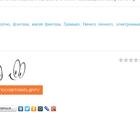
латно
,
фэнтази
,
магия фентази
,
Громыко
,
Ничего личного
,
электронны
литься…