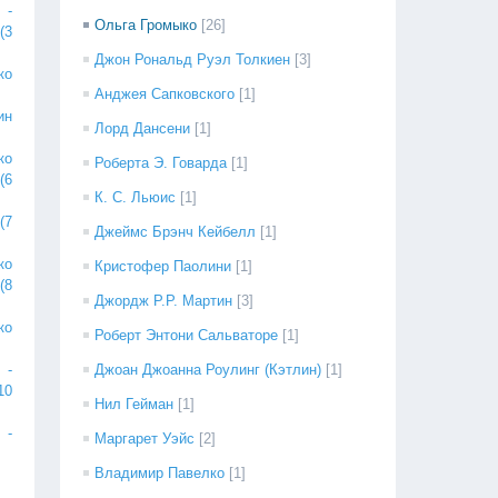
 -
Ольга Громыко
[26]
(3
Джон Рональд Руэл Толкиен
[3]
ко
Анджея Сапковского
[1]
ин
Лорд Дансени
[1]
ко
Роберта Э. Говарда
[1]
(6
К. С. Льюис
[1]
(7
Джеймс Брэнч Кейбелл
[1]
ко
Кристофер Паолини
[1]
(8
Джордж Р.Р. Мартин
[3]
ко
Роберт Энтони Сальваторе
[1]
 -
Джоан Джоанна Роулинг (Кэтлин)
[1]
10
Нил Гейман
[1]
 -
Маргарет Уэйс
[2]
Владимир Павелко
[1]