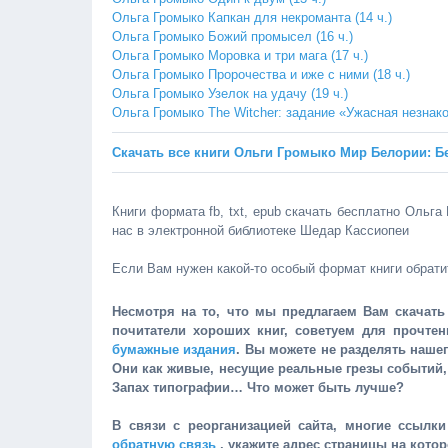
Ольга Громыко Капкан для некроманта (14 ч.)
Ольга Громыко Божий промысел (16 ч.)
Ольга Громыко Моровка и три мага (17 ч.)
Ольга Громыко Пророчества и иже с ними (18 ч.)
Ольга Громыко Узелок на удачу (19 ч.)
Ольга Громыко The Witcher: задание «Ужасная незнаком
Скачать все книги Ольги Громыко Мир Белории: Б
Книги формата fb, txt, epub скачать бесплатно Ольга 
нас в электронной библиотеке Шедар Кассиопеи
Если Вам нужен какой-то особый формат книги обрати
Несмотря на то, что мы предлагаем Вам скачать 
почитатели хороших книг, советуем для прочте
бумажные издания
. Вы можете не разделять наше
Они как живые, несущие реальные грезы событий
Запах типографии… Что может быть лучше?
В связи с реорганизацией сайта, многие ссылк
обратную связь
, укажите адрес страницы на кото